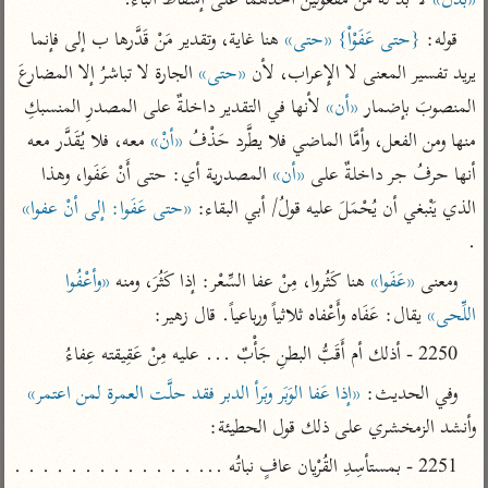
«بَدَّلَ»
 لا بُدَّ له من مفعولين أحدهما على إسقاط الباء.
تفسير الآلوسي
جمع الأقوال
تفسير ابن عثيمين
قوله: 
{حتى عَفَوْاْ}
«حتى»
 هنا غاية، وتقدير مَنْ قَدَّرها ب إلى فإنما 
تفسير ابن الجوزي
تفسير الرازي
يريد تفسير المعنى لا الإِعراب، لأن 
«حتى»
 الجارة لا تباشرُ إلا المضارعَ 
تفسير الماوردي
المنصوبَ بإضمار 
«أن»
 لأنها في التقدير داخلةٌ على المصدرِ المنسبكِ 
مركَّزة العبارة
أخرى
منها ومن الفعل، وأمَّا الماضي فلا يطَّرد حَذْفُ 
«أنْ»
 معه، فلا يُقَدَّر معه 
تفسير الجلالين
أضواء البيان
منتقاة
أنها حرفُ جر داخلةٌ على 
«أن»
 المصدرية أي: حتى أَنْ عَفَوا، وهذا 
جامع البيان للإيجي
تفسير ابن القيم
نظم الدرر للبقاعي
الذي يَنْبغي أن يُحْمَلَ عليه قولُ/ أبي البقاء: 
«حتى عَفَوا: إلى أنْ عفوا»
تفسير البيضاوي
تفسير ابن تيمية
.
تفسير النسفي
لغة وبلاغة
ومعنى 
«عَفَوا»
 هنا كَثُروا، مِنْ عفا السِّعْر: إذا كَثُرَ، ومنه 
«وأعْفُوا 
الوجيز للواحدي
التحرير والتنوير
عامّة
اللِّحى»
 يقال: عَفَاه وأَعْفاه ثلاثياً ورباعياً. قال زهير:
تفسير ابن أبي زمنين
تفسير السمعاني
المحرر الوجيز لابن
2250 - أذلك أم أَقَبُّ البطنِ جَأْبٌ ... عليه مِنْ عَقِيقته عِفاءُ
عطية
تفسير مكّي
وفي الحديث: 
«إذا عَفا الوَبَر وبَرأ الدبر فقد حلَّت العمرة لمن اعتمر»
البحر المحيط لأبي
آثار
محاسن التأويل
حيان
وأنشد الزمخشري على ذلك قول الحطيئة:
للقاسمي
موسوعة التفسير
البسيط للواحدي
المأثور
2251 - بمستأسِدِ القُرْيان عافٍ نباتُه ... . . . . . . . . . . . . . 
تفسير الثعالبي