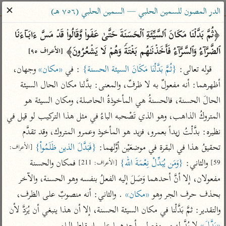
ساهم معنا في نشر القرآن والعلم الشرعي
✕
الدر المصون للسمين الحلبي — السمين الحلبي (٧٥٦ هـ)
الباحث القرآني
﴿ثُمَّ بَدَّلۡنَا مَكَانَ ٱلسَّیِّئَةِ ٱلۡحَسَنَةَ حَتَّىٰ عَفَوا۟ وَّقَالُوا۟ قَدۡ مَسَّ ءَابَاۤءَنَا 
ٱلضَّرَّاۤءُ وَٱلسَّرَّاۤءُ فَأَخَذۡنَـٰهُم بَغۡتَةࣰ وَهُمۡ لَا یَشۡعُرُونَ﴾ 
[الأعراف ٩٥]
بحث
تفسير
علوم
مصاحف
معاجم
قوله تعالى: 
{ثُمَّ بَدَّلْنَا مَكَانَ السيئة الحسنة}
 : في 
«مكان»
 وجهان، 
أظهرهما: أنه مفعولٌ به لا ظرفٌ، والمعنى: بدَّلنا مكان الحال السيئة 
الحالَ الحسنة، فالحسنةُ هي المأخوذةُ الحاصلة، ومكان السيئة هو 
Type 2 or more characters for results.
المتروكُ الذاهب، وهو الذي تَصْحبه الباءُ في مثل هذا التركيب لو قيل في 
Type 1 or more
أمّهات
عامّة
معاصرة
نظيره: بدَّلْتُ زيداً بعمرو، فزيد هو المأخوذ وعمرو المتروك، وقد تقدَّم 
characters for results.
تفسير الطبري
فتح البيان للقنوجي
الميسر
تحقيقُ هذا في البقرة في موضعَيْن أوَّلهما: 
{فَبَدَّلَ الذين ظَلَمُواْ}
[الأعراف: 
تفسير ابن كثير
فتح القدير للشوكاني
المختصر في
 والثاني: 
{وَمَن يُبَدِّلْ نِعْمَةَ الله}
 فمكان والحسنة 
59]
[الأعراف: 211]
التفسير
تفسير القرطبي
تفسير ابن جزي
مفعولان، إلا أنَّ أحدهما وَصَلَ إليه الفعلُ بنفسه وهو الحسنة، والآخر 
تفسير السعدي
بحذف حرف الجر وهو 
«مكان»
 . والثاني: أنه منصوبٌ على الظرف، 
تفسير البغوي
أيسر التفاسير
والتقدير: ثمَّ بَدَّلْنا في مكان السيئة الحسنة، إلا أن هذا ينبغي أن يُرَدَّ لأن 
موسوعات
القرآن – تدبر وعمل