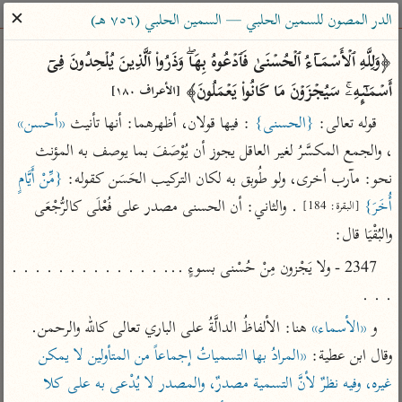
ساهم معنا في نشر القرآن والعلم الشرعي
✕
الدر المصون للسمين الحلبي — السمين الحلبي (٧٥٦ هـ)
الباحث القرآني
﴿وَلِلَّهِ ٱلۡأَسۡمَاۤءُ ٱلۡحُسۡنَىٰ فَٱدۡعُوهُ بِهَاۖ وَذَرُوا۟ ٱلَّذِینَ یُلۡحِدُونَ فِیۤ 
أَسۡمَـٰۤىِٕهِۦۚ سَیُجۡزَوۡنَ مَا كَانُوا۟ یَعۡمَلُونَ﴾ 
[الأعراف ١٨٠]
بحث
تفسير
علوم
مصاحف
معاجم
قوله تعالى: 
{الحسنى}
 : فيها قولان، أظهرهما: أنها تأنيث 
«أحسن»
، والجمع المكسَّرُ لغير العاقل يجوز أن يُوْصَفَ بما يوصف به المؤنث 
نحو: مآرب أخرى، ولو طُوبق به لكان التركيب الحَسَن كقوله: 
{مِّنْ أَيَّامٍ 
Type 2 or more characters for results.
أُخَرَ}
 . والثاني: أن الحسنى مصدر على فُعْلَى كالرُّجْعَى 
[البقرة: 184]
Type 1 or more
أمّهات
عامّة
معاصرة
والبُقْيَا قال:
characters for results.
تفسير الطبري
فتح البيان للقنوجي
الميسر
2347 - ولا يَجْزون مِنْ حُسْنى بسوءٍ ... . . . . . . . . . . . . . 
تفسير ابن كثير
فتح القدير للشوكاني
المختصر في
. . .
التفسير
تفسير القرطبي
تفسير ابن جزي
و 
«الأسماء»
 هنا: الألفاظُ الدالَّةُ على الباري تعالى كالله والرحمن. 
تفسير السعدي
تفسير البغوي
وقال ابن عطية: 
«المرادُ بها التسمياتُ إجماعاً من المتأولين لا يمكن 
أيسر التفاسير
موسوعات
غيره، وفيه نظرٌ لأنَّ التسمية مصدرٌ، والمصدر لا يُدْعى به على كلا 
القرآن – تدبر وعمل