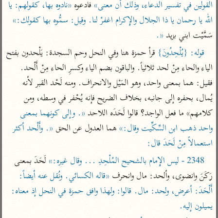
تفسير الآلوسي
القولين في تفسير الدعاء، وذلك أن معنى»
 فادعوه 
«نادوه بها، كقولهم: يا 
جمع الأقوال
تفسير ابن عثيمين
تفسير ابن الجوزي
تفسير الرازي
الله يا رحمان يا ذا الجلال والإِكرام اغفرْ لنا. وقيل: سمُّوه بها كقولك:»
سَمَّيْت ابني بزيد 
«.
تفسير الماوردي
مركَّزة العبارة
قوله: {يُلْحِدُونَ}
 قرأ حمزة هنا وفي النحل وحم السجدة: يَلْحدون بفتح 
أخرى
تفسير الجلالين
الياء والحاء مِنْ لحد ثلاثياً. والباقون بضم الياء وكسرِ الحاء مِنْ أَلْحد. 
أضواء البيان
منتقاة
جامع البيان للإيجي
فقيل: هما بمعنى واحد، وهو المَيْل والانحراف. ومنه لَحْد القبر لأنه 
تفسير ابن القيم
نظم الدرر للبقاعي
يُمال، بحفره إلى جانبه، بخلاف الضريح فإنه يُحْفر في وسطه، ومن 
تفسير البيضاوي
تفسير ابن تيمية
كلامهم» ما فعل الواجد؟ قالوا لَحَدَه اللاحد 
«. وإلى كونهما بمعنى 
تفسير النسفي
لغة وبلاغة
واحد ذهب ابن السِّكِّيت وقال:»
 هما العدول عن الحق 
«. وأَلْحد أكثر 
الوجيز للواحدي
التحرير والتنوير
عامّة
استعمالاً مِنْ لَحَدَ قال:
تفسير ابن أبي زمنين
تفسير السمعاني
المحرر الوجيز لابن
2348 - ليس الإِمام بالشحيح المُلْحِدِ ... وقال غيره:»
 لَحَدَ بمعنى 
عطية
تفسير مكّي
رَكَنَ وانضوى، وألحد: مال وانحرف 
«قاله الكسائي. ونُقل عنه أيضاً: 
البحر المحيط لأبي
آثار
محاسن التأويل
حيان
أَلْحَدَ: أعرض، ولحد: مال. قالوا: ولهذا وافق حمزة في النحل إذ معناه: 
للقاسمي
موسوعة التفسير
البسيط للواحدي
يميلون إليه.
المأثور
تفسير الثعالبي