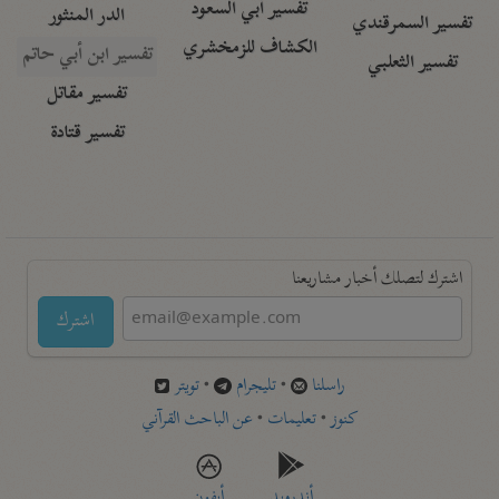
تفسير أبي السعود
الدر المنثور
تفسير السمرقندي
الكشاف للزمخشري
تفسير ابن أبي حاتم
تفسير الثعلبي
تفسير مقاتل
تفسير قتادة
اشترك لتصلك أخبار مشاريعنا
اشترك
راسلنا
•
تليجرام
•
تويتر
كنوز
•
تعليمات
•
عن الباحث القرآني
أندرويد
أيفون