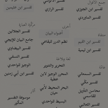
تفسير الآلوسي
جمع الأقوال
تفسير ابن عثيمين
تفسير ابن الجوزي
تفسير الرازي
تفسير الماوردي
مركَّزة العبارة
أخرى
تفسير الجلالين
أضواء البيان
منتقاة
جامع البيان للإيجي
تفسير ابن القيم
نظم الدرر للبقاعي
تفسير البيضاوي
تفسير ابن تيمية
تفسير النسفي
لغة وبلاغة
الوجيز للواحدي
التحرير والتنوير
عامّة
تفسير ابن أبي زمنين
تفسير السمعاني
المحرر الوجيز لابن
عطية
تفسير مكّي
البحر المحيط لأبي
آثار
محاسن التأويل
حيان
للقاسمي
موسوعة التفسير
البسيط للواحدي
المأثور
تفسير الثعالبي