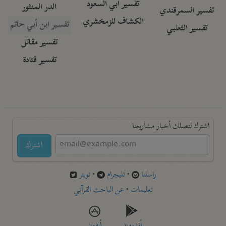
تفسير أبي السعود
الدر المنثور
تفسير السمرقندي
الكشاف للزمخشري
تفسير ابن أبي حاتم
تفسير الثعلبي
تفسير مقاتل
تفسير قتادة
اشترك لتصلك أخبار مشاريعنا
اشترك
راسلنا
•
تليجرام
•
تويتر
تعليمات
•
عن الباحث القرآني
أندرويد
أيفون