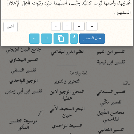
تفسير الآلوسي
عُذْرَتِها، وأصلها ثَيْوِب كسَيِّد ومَيِّت، أصلُهما سَيْوِد ومَيْوِت فأُعِلَّ الإِعلالَ 
جمع الأقوال
تفسير ابن عثيمين
تفسير ابن الجوزي
تفسير الرازي
المشهورَ.
تفسير الماوردي
→
←
↑
↓
أغلق
مركَّزة العبارة
أخرى
حول المصدر
ا+
ا-
تفسير الجلالين
أضواء البيان
منتقاة
جامع البيان للإيجي
تفسير ابن القيم
نظم الدرر للبقاعي
تفسير البيضاوي
تفسير ابن تيمية
تفسير النسفي
لغة وبلاغة
الوجيز للواحدي
التحرير والتنوير
عامّة
تفسير ابن أبي زمنين
تفسير السمعاني
المحرر الوجيز لابن
عطية
تفسير مكّي
البحر المحيط لأبي
آثار
محاسن التأويل
حيان
للقاسمي
موسوعة التفسير
البسيط للواحدي
المأثور
تفسير الثعالبي