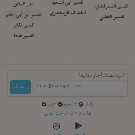
تفسير أبي السعود
الدر المنثور
تفسير السمرقندي
الكشاف للزمخشري
تفسير ابن أبي حاتم
تفسير الثعلبي
تفسير مقاتل
تفسير قتادة
اشترك لتصلك أخبار مشاريعنا
اشترك
راسلنا
•
تليجرام
•
تويتر
تعليمات
•
عن الباحث القرآني
أندرويد
أيفون