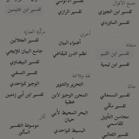
تفسير الآلوسي
جمع الأقوال
تفسير ابن عثيمين
تفسير ابن الجوزي
تفسير الرازي
تفسير الماوردي
مركَّزة العبارة
أخرى
تفسير الجلالين
أضواء البيان
منتقاة
جامع البيان للإيجي
تفسير ابن القيم
نظم الدرر للبقاعي
تفسير البيضاوي
تفسير ابن تيمية
تفسير النسفي
لغة وبلاغة
الوجيز للواحدي
التحرير والتنوير
عامّة
تفسير ابن أبي زمنين
تفسير السمعاني
المحرر الوجيز لابن
عطية
تفسير مكّي
البحر المحيط لأبي
آثار
محاسن التأويل
حيان
للقاسمي
موسوعة التفسير
البسيط للواحدي
المأثور
تفسير الثعالبي