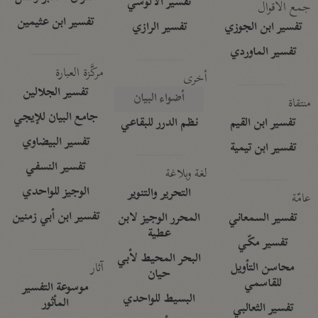
تفسير الآلوسي
جمع الأقوال
تفسير ابن عثيمين
تفسير ابن الجوزي
تفسير الرازي
تفسير الماوردي
مركَّزة العبارة
أخرى
تفسير الجلالين
أضواء البيان
منتقاة
جامع البيان للإيجي
تفسير ابن القيم
نظم الدرر للبقاعي
تفسير البيضاوي
تفسير ابن تيمية
تفسير النسفي
لغة وبلاغة
الوجيز للواحدي
التحرير والتنوير
عامّة
تفسير ابن أبي زمنين
تفسير السمعاني
المحرر الوجيز لابن
عطية
تفسير مكّي
البحر المحيط لأبي
آثار
محاسن التأويل
حيان
للقاسمي
موسوعة التفسير
البسيط للواحدي
المأثور
تفسير الثعالبي