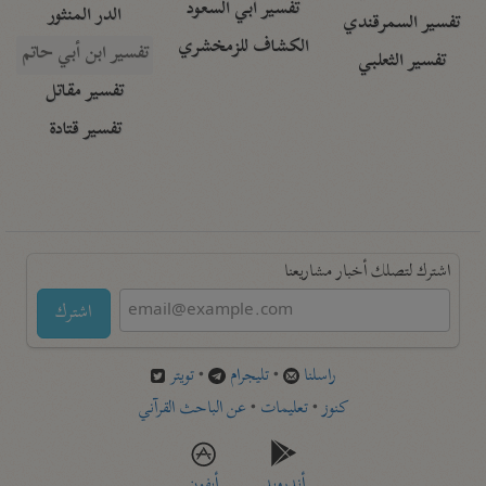
تفسير أبي السعود
الدر المنثور
تفسير السمرقندي
الكشاف للزمخشري
تفسير ابن أبي حاتم
تفسير الثعلبي
تفسير مقاتل
تفسير قتادة
اشترك لتصلك أخبار مشاريعنا
اشترك
راسلنا
•
تليجرام
•
تويتر
كنوز
•
تعليمات
•
عن الباحث القرآني
أندرويد
أيفون