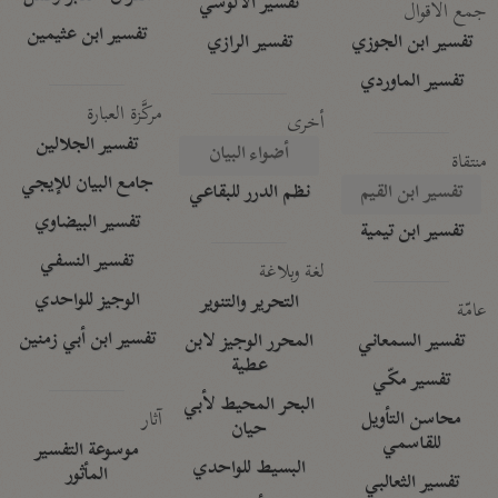
تفسير الآلوسي
جمع الأقوال
تفسير ابن عثيمين
تفسير ابن الجوزي
تفسير الرازي
تفسير الماوردي
مركَّزة العبارة
أخرى
تفسير الجلالين
أضواء البيان
منتقاة
جامع البيان للإيجي
تفسير ابن القيم
نظم الدرر للبقاعي
تفسير البيضاوي
تفسير ابن تيمية
تفسير النسفي
لغة وبلاغة
الوجيز للواحدي
التحرير والتنوير
عامّة
تفسير ابن أبي زمنين
تفسير السمعاني
المحرر الوجيز لابن
عطية
تفسير مكّي
البحر المحيط لأبي
آثار
محاسن التأويل
حيان
للقاسمي
موسوعة التفسير
البسيط للواحدي
المأثور
تفسير الثعالبي