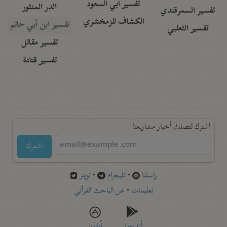
تفسير أبي السعود
الدر المنثور
تفسير السمرقندي
الكشاف للزمخشري
تفسير ابن أبي حاتم
تفسير الثعلبي
تفسير مقاتل
تفسير قتادة
اشترك لتصلك أخبار مشاريعنا
اشترك
راسلنا
•
تليجرام
•
تويتر
تعليمات
•
عن الباحث القرآني
أندرويد
أيفون