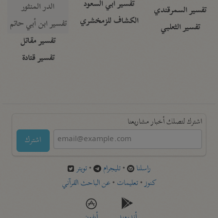
تفسير أبي السعود
الدر المنثور
تفسير السمرقندي
الكشاف للزمخشري
تفسير ابن أبي حاتم
تفسير الثعلبي
تفسير مقاتل
تفسير قتادة
اشترك لتصلك أخبار مشاريعنا
اشترك
راسلنا
•
تليجرام
•
تويتر
كنوز
•
تعليمات
•
عن الباحث القرآني
أندرويد
أيفون