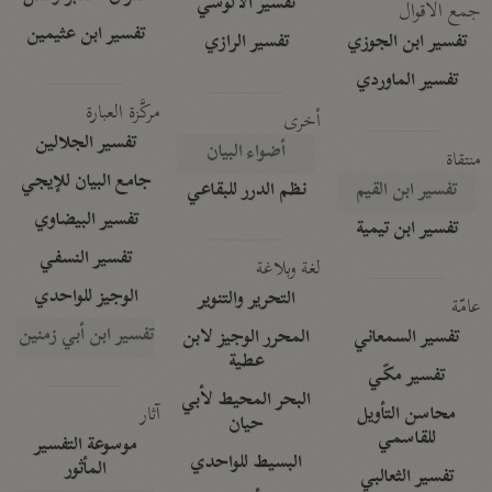
تفسير الآلوسي
جمع الأقوال
تفسير ابن عثيمين
تفسير ابن الجوزي
تفسير الرازي
تفسير الماوردي
مركَّزة العبارة
أخرى
تفسير الجلالين
أضواء البيان
منتقاة
جامع البيان للإيجي
تفسير ابن القيم
نظم الدرر للبقاعي
تفسير البيضاوي
تفسير ابن تيمية
تفسير النسفي
لغة وبلاغة
الوجيز للواحدي
التحرير والتنوير
عامّة
تفسير ابن أبي زمنين
تفسير السمعاني
المحرر الوجيز لابن
عطية
تفسير مكّي
البحر المحيط لأبي
آثار
محاسن التأويل
حيان
للقاسمي
موسوعة التفسير
البسيط للواحدي
المأثور
تفسير الثعالبي