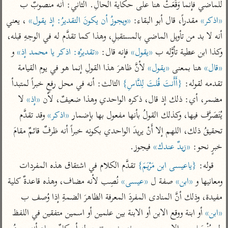
تفسير الآلوسي
للماضي فإنما وَقَعَتْ هنا على حكاية الحالِ. الثاني: أنه منصوبٌ ب 
جمع الأقوال
تفسير ابن عثيمين
تفسير ابن الجوزي
تفسير الرازي
«اذكر»
 مقدراً، قال أبو البقاء: 
«ويجوزُ أن يكونَ التقديرُ: إذ يقول»
 ، يعني 
أنه لا بد من تأويل الماضي بالمستقبلِ، وهذا كما تقدَّم له في الوجهِ قبله، 
تفسير الماوردي
مركَّزة العبارة
وكذا ابن عطية تأوَّله ب 
«يقول»
 فإنه قال: 
«تقديرُه: اذكر يا محمد إذ»
 و 
أخرى
تفسير الجلالين
«قال»
 هنا بمعنى 
«يقول»
 لأنَّ ظاهرَ هذا القولِ إنما هو في يوم القيامة 
أضواء البيان
منتقاة
تقدمه لقوله: 
{أَأَنتَ قُلتَ لِلنَّاسِ}
 الثالث: أنه في محل رفعٍ خبراً لمتبدأ 
جامع البيان للإيجي
تفسير ابن القيم
نظم الدرر للبقاعي
مضمر، أي: ذلك إذ قال، ذكره الواحدي وهذا ضعيفٌ، لأن 
«إذ»
 لا 
تفسير البيضاوي
تفسير ابن تيمية
يُتَصَرَّف فيها، وكذلك القولُ بأنها مفعول بها بإضمار 
«اذكر»
 وقد تقدَّم 
تفسير النسفي
لغة وبلاغة
تحقيقُ ذلك، اللهم إلا أَنْ يريدَ الواحدي بكونِه خبراً أنه ظرفٌ قائمٌ مقامَ 
الوجيز للواحدي
التحرير والتنوير
عامّة
خبرٍ نحو: 
«زيدٌ عندك»
 فيجوز.
تفسير ابن أبي زمنين
تفسير السمعاني
المحرر الوجيز لابن
قوله: 
{ياعيسى ابن مَرْيَمَ}
 تقدَّم الكلام في اشتقاق هذه المفردات 
عطية
تفسير مكّي
ومعانيها و 
«ابن»
 صفة ل 
«عيسى»
 نُصِب لأنه مضاف، وهذه قاعدةٌ كلية 
البحر المحيط لأبي
آثار
محاسن التأويل
مفيدة، وذلك أنَّ المنادى المفردَ المعرفة الظاهرَ الضمةِ إذا وُصف ب 
حيان
للقاسمي
موسوعة التفسير
«ابن»
 أو ابنة ووقع الابن أو الابنة بين علمين أو اسمين متفقين في اللفظ 
البسيط للواحدي
المأثور
تفسير الثعالبي