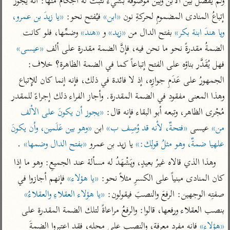
ولم يُفْصَل بين الابن وبين موصوفه بشيء تثبت له أجكامٌ منها: أنه يجوزُ 
تفسير أبي السعود
الدر المنثور
تفسير السمرقندي
إتباعُ المنادى المضمومِ لحركةِ نون 
«ابن»
 فيُفتح نحو: 
«يا زيدَ بن عمرو، 
الكشاف للزمخشري
تفسير ابن أبي حاتم
تفسير الثعلبي
ويا هندَ ابنة بكر»
 بفتح الدال من 
«زيد»
 و 
«هند»
 وضمِّها، فلو كانت 
تفسير مقاتل
الضمةُ مقدرةً نحو ما نحن فيه، فإنَّ الضمة مقدرة على ألف 
«عيسى»
تفسير قتادة
فهل يُقَدَّر بناؤه على الفتح إتباعاً كما في الضمة الظاهرة؟ خلاف: 
الجمهورُ على عَدَمِ جوازِه، إذ لا فائدة في ذلك، فإنه إنما كان للإِتباع 
وهذا المعنى مفقود في الضمة المقدرة. وأجاز الفراء ذلك إجراءً للمقدر 
مُجْرى الظاهر، وتبعه أبو البقاء فإنه قال: 
«يجوز أن يكونَ على الألف 
من»
 عيسى 
«فتحةٌ، لأنه قد وُصِف ب»
 ابن 
«وهو بين عَلَمين، وأن يكونَ 
اشترك لتصلك أخبار مشاريعنا
علهيا ضمةٌ، وهو مثلُ قولِك:»
 يا زيد بن عمرو 
«بفتح الدال وضمها»
 .
اشترك
وهذا الذي قالاه غيرُ بعيدٍ، ويَشْهَدُ له مسألة عند الجميعِ: وهو ما إذا 
كان المنادى مبنياً على الكسرِ مثلاً نحو: 
«يا هؤلاء»
 فإنهم أجازوا في 
راسلنا
•
تليجرام
•
تويتر
تعليمات
•
عن الباحث القرآني
صفتِه الوجهين: الرفعَ والنصبَ فيقولون: 
«يا هؤلاء العقلاءِ والعقلاءُ»
بنصب العقلاء ورفعها، قالوا: والرفعُ مراعاةً لتلك الضمة المقدرة على 
«هؤلاء»
 فإنه مفرد معرفة، والنصب على محله، فقد اعتبروا الضمةَ 
أندرويد
أيفون