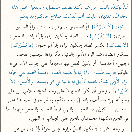
تفسير أبي السعود
الدر المنثور
تفسير السمرقندي
شَذَّ توكيدُه بالنفس من غير تأكيد بضمير منفصل، والمفعول على هذا 
الكشاف للزمخشري
تفسير ابن أبي حاتم
محذوفٌ، تقديرُه: عليكم أنتم أنفسُكم صلاح حالكم وهدايتكم.
تفسير الثعلبي
تفسير مقاتل
قوله: {لاَ يَضُرُّكُمْ}
 قرأ الجمهور بضم الراء مشددة. وقرأ الحسن 
تفسير قتادة
البصري: 
{لا يَضُرْكم}
 بضم الضاد وسكون الراء، وقرأ إبراهيم النخعي: 
{لا يَضِرْكم}
 بكسر الضاد وسكون الراء، وقرأ أبو حيوة: 
{لا يَضْرُرُكم}
بسكون الضاد وضم الراء الأولى والثانية. فأمَّا قراءة الجمهور فتحتمل 
وجهين، أحدهما: أن يكونَ الفعلُ فيها مجزوماً على جواب الأمر في» 
عليكم 
«وإنما ضُمَّت الراءُ إتباعاً لضمةِ الضاد، وضمةُ الضادِ هي حركةُ 
اشترك لتصلك أخبار مشاريعنا
الراء الأولى نُقِلَتْ للضادِ لأجلِ إدغامها في الراء بعدها، والأصل: {لا 
اشترك
يَضْرُرْكم}
 ، ويجوز أن يكونَ الجزمُ لا على وجه الجواب للأمرِ، بل على 
وجهِ أنه نهيٌ مستأنف، والعملُ فيه ما تقدَّم، وينصُر جوازَ الجزم هنا على 
راسلنا
•
تليجرام
•
تويتر
المعنيين المذكورَيْن من الجواب والنهي قراءةُ الحسن والنخعي فإنهما نَصٌّ 
تعليمات
•
عن الباحث القرآني
في الجزم ولكنهما محتملتان للجزمِ على الجوابِ أو النهي.
والوجه الثاني: أن يكونَ الفعلُ مرفوعاً وليس جواباً ولا نهياً، بل هو 
أندرويد
أيفون