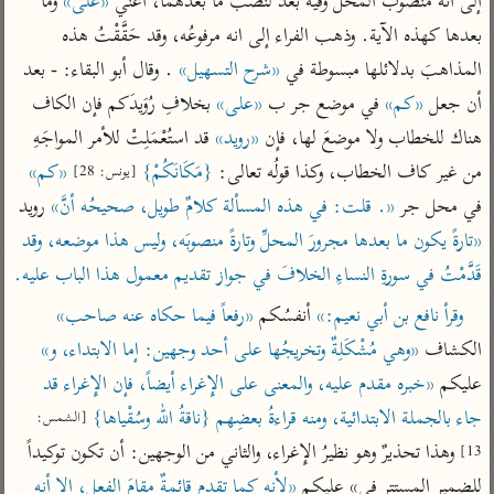
إلى أنه منصوب المحل وفيه بُعْدٌ لنصب ما بعدهما، أعني 
«على»
 وما 
تفسير الآلوسي
جمع الأقوال
تفسير ابن عثيمين
بعدها كهذه الآية. وذهب الفراء إلى انه مرفوعُه، وقد حَقَّقْتُ هذه 
تفسير ابن الجوزي
تفسير الرازي
المذاهبَ بدلائلها مبسوطة في 
«شرح التسهيل»
 . وقال أبو البقاء: - بعد 
تفسير الماوردي
أن جعل 
«كم»
 في موضع جر ب 
«على»
 بخلافِ رُوَيدَكم فإن الكاف 
مركَّزة العبارة
أخرى
هناك للخطاب ولا موضعَ لها، فإن 
«رويد»
 قد استُعْمَلِتْ للأمر المواجَهِ 
تفسير الجلالين
أضواء البيان
منتقاة
من غير كاف الخطاب، وكذا قولُه تعالى: 
{مَكَانَكُمْ}
«كم»
[يونس: 28]
جامع البيان للإيجي
تفسير ابن القيم
نظم الدرر للبقاعي
في محل جر 
«. قلت: في هذه المسألة كلامٌ طويل، صحيحُه أنَّ»
 رويد 
تفسير البيضاوي
تفسير ابن تيمية
«تارةً يكون ما بعدها مجرورَ المحلِّ وتارةً منصوبَه، وليس هذا موضعه، وقد 
تفسير النسفي
لغة وبلاغة
قَدَّمْتُ في سورةِ النساءِ الخلافَ في جواز تقديم معمول هذا الباب عليه.
الوجيز للواحدي
التحرير والتنوير
عامّة
وقرأ نافع بن أبي نعيم:»
 أنفسُكم 
«رفعاً فيما حكاه عنه صاحب»
تفسير ابن أبي زمنين
تفسير السمعاني
المحرر الوجيز لابن
الكشاف 
«وهي مُشْكَلِةٌ وتخريجُها على أحد وجهين: إما الابتداء، و»
عطية
تفسير مكّي
عليكم 
«خبره مقدم عليه، والمعنى على الإِغراء أيضاً، فإن الإِغراء قد 
البحر المحيط لأبي
آثار
محاسن التأويل
جاء بالجملة الابتدائية، ومنه قراءةُ بعضِهم {ناقةُ الله وسُقْياها}
[الشمس: 
حيان
للقاسمي
موسوعة التفسير
 وهذا تحذيرٌ وهو نظيرُ الإِغراء، والثاني من الوجهين: أن تكون توكيداً 
13]
البسيط للواحدي
المأثور
تفسير الثعالبي
للضمير المستترِ في» عليكم 
«لأنه كما تقدم قائمةٌ مقامَ الفعل، إلا أنه 