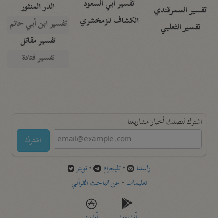
تفسير أبي السعود
الدر المنثور
تفسير السمرقندي
الكشاف للزمخشري
تفسير ابن أبي حاتم
تفسير الثعلبي
تفسير مقاتل
تفسير قتادة
اشترك لتصلك أخبار مشاريعنا
اشترك
راسلنا
•
تليجرام
•
تويتر
تعليمات
•
عن الباحث القرآني
أندرويد
أيفون