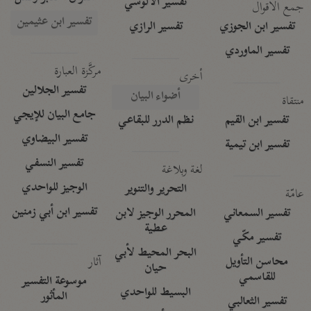
تفسير الآلوسي
جمع الأقوال
تفسير ابن عثيمين
تفسير ابن الجوزي
تفسير الرازي
تفسير الماوردي
مركَّزة العبارة
أخرى
تفسير الجلالين
أضواء البيان
منتقاة
جامع البيان للإيجي
تفسير ابن القيم
نظم الدرر للبقاعي
تفسير البيضاوي
تفسير ابن تيمية
تفسير النسفي
لغة وبلاغة
الوجيز للواحدي
التحرير والتنوير
عامّة
تفسير ابن أبي زمنين
تفسير السمعاني
المحرر الوجيز لابن
عطية
تفسير مكّي
البحر المحيط لأبي
آثار
محاسن التأويل
حيان
للقاسمي
موسوعة التفسير
البسيط للواحدي
المأثور
تفسير الثعالبي