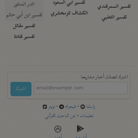
تفسير أبي السعود
الدر المنثور
تفسير السمرقندي
الكشاف للزمخشري
تفسير ابن أبي حاتم
تفسير الثعلبي
تفسير مقاتل
تفسير قتادة
اشترك لتصلك أخبار مشاريعنا
اشترك
راسلنا
•
تليجرام
•
تويتر
تعليمات
•
عن الباحث القرآني
أندرويد
أيفون