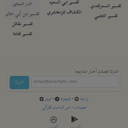
تفسير أبي السعود
الدر المنثور
تفسير السمرقندي
الكشاف للزمخشري
تفسير ابن أبي حاتم
تفسير الثعلبي
تفسير مقاتل
تفسير قتادة
اشترك لتصلك أخبار مشاريعنا
اشترك
راسلنا
•
تليجرام
•
تويتر
تعليمات
•
عن الباحث القرآني
أندرويد
أيفون