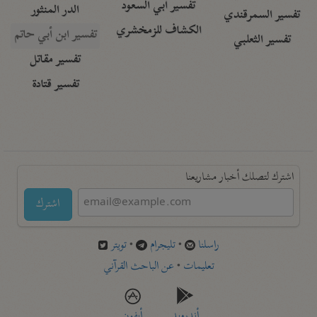
تفسير أبي السعود
الدر المنثور
تفسير السمرقندي
الكشاف للزمخشري
تفسير ابن أبي حاتم
تفسير الثعلبي
تفسير مقاتل
تفسير قتادة
اشترك لتصلك أخبار مشاريعنا
اشترك
راسلنا
•
تليجرام
•
تويتر
تعليمات
•
عن الباحث القرآني
أندرويد
أيفون