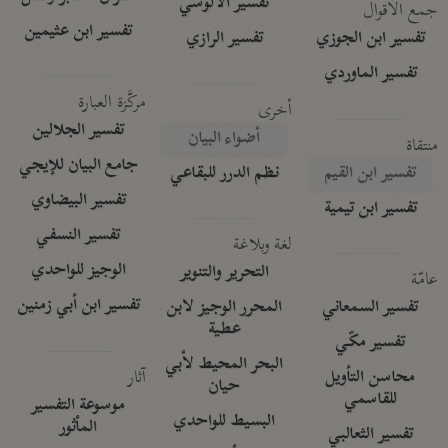
تفسير الآلوسي
جمع الأقوال
تفسير ابن عثيمين
تفسير ابن الجوزي
تفسير الرازي
تفسير الماوردي
مركَّزة العبارة
أخرى
تفسير الجلالين
أضواء البيان
منتقاة
جامع البيان للإيجي
تفسير ابن القيم
نظم الدرر للبقاعي
تفسير البيضاوي
تفسير ابن تيمية
تفسير النسفي
لغة وبلاغة
الوجيز للواحدي
التحرير والتنوير
عامّة
تفسير ابن أبي زمنين
تفسير السمعاني
المحرر الوجيز لابن
عطية
تفسير مكّي
البحر المحيط لأبي
آثار
محاسن التأويل
حيان
للقاسمي
موسوعة التفسير
البسيط للواحدي
المأثور
تفسير الثعالبي