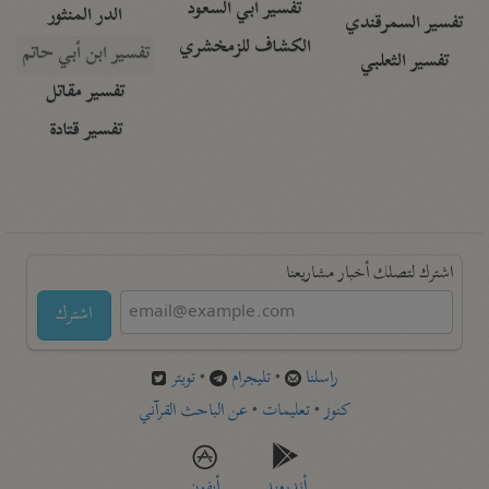
تفسير أبي السعود
الدر المنثور
تفسير السمرقندي
الكشاف للزمخشري
تفسير ابن أبي حاتم
تفسير الثعلبي
تفسير مقاتل
تفسير قتادة
اشترك لتصلك أخبار مشاريعنا
اشترك
راسلنا
•
تليجرام
•
تويتر
كنوز
•
تعليمات
•
عن الباحث القرآني
أندرويد
أيفون