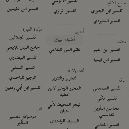
تفسير الآلوسي
جمع الأقوال
تفسير ابن عثيمين
تفسير ابن الجوزي
تفسير الرازي
تفسير الماوردي
مركَّزة العبارة
أخرى
تفسير الجلالين
أضواء البيان
منتقاة
جامع البيان للإيجي
تفسير ابن القيم
نظم الدرر للبقاعي
تفسير البيضاوي
تفسير ابن تيمية
تفسير النسفي
لغة وبلاغة
الوجيز للواحدي
التحرير والتنوير
عامّة
تفسير ابن أبي زمنين
تفسير السمعاني
المحرر الوجيز لابن
عطية
تفسير مكّي
البحر المحيط لأبي
آثار
محاسن التأويل
حيان
للقاسمي
موسوعة التفسير
البسيط للواحدي
المأثور
تفسير الثعالبي