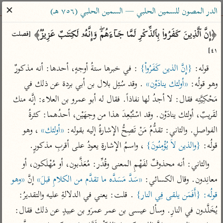
ساهم معنا في نشر القرآن والعلم الشرعي
✕
الدر المصون للسمين الحلبي — السمين الحلبي (٧٥٦ هـ)
الباحث القرآني
﴿إِنَّ ٱلَّذِینَ كَفَرُوا۟ بِٱلذِّكۡرِ لَمَّا جَاۤءَهُمۡۖ وَإِنَّهُۥ لَكِتَـٰبٌ عَزِیزࣱ﴾ 
[فصلت 
٤١]
بحث
تفسير
علوم
مصاحف
معاجم
قوله: 
{إِنَّ الذين كَفَرُواْ}
 : في خبرها ستةُ أوجهٍ، أحدها: أنه مذكورٌ 
وهو قولُه: 
«أولئك ينادَوْن»
 . وقد سُئِل بلال بن أبي بردة عن ذلك في 
مَحْكِيَّتِه فقال: لا أجدُ لها نفاذاً. فقال له أبو عمرو بن العلاء: إنَّه منك 
Type 2 or more characters for results.
لقَريبٌ، أولئك ينادَوْن. وقد اسْتُبْعِدَ هذا من وجهَيْن، أحدُهما: كثرةُ 
Type 1 or more
أمّهات
عامّة
معاصرة
الفواصلِ. والثاني: تقدُّمُ مَنْ تَصِحُّ الإِشارةُ إليه بقوله: 
«أولئك»
 ، وهو 
characters for results.
تفسير الطبري
فتح البيان للقنوجي
الميسر
قولُه: 
{والذين لاَ يُؤْمِنُونَ}
 ، واسمُ الإِشارةِ يعودُ على أقربِ مذكورٍ.
تفسير ابن كثير
فتح القدير للشوكاني
المختصر في
والثاني: أنه محذوفٌ لفَهْمِ المعنى وقُدِّر: مُعَذَّبون، أو مُهْلَكون، أو 
التفسير
تفسير القرطبي
تفسير ابن جزي
معانِدون. وقال الكسائي: 
«سَدَّ مَسَدَّه ما تقدَّم من الكلامِ قبلَ»
 إنَّ 
«وهو 
تفسير السعدي
تفسير البغوي
قولُه: {أَفَمَن يلقى فِي النار}
 . قلت: يعني في الدلالةِ عليه والتقديرُ: 
أيسر التفاسير
يُخَلَّدون في النارِ. وسأل عيسى بن عمر عمرَو بن عبيدٍ عن ذلك فقال: 
موسوعات
القرآن – تدبر وعمل