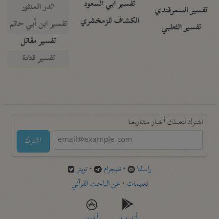
تفسير أبي السعود
الدر المنثور
تفسير السمرقندي
الكشاف للزمخشري
تفسير ابن أبي حاتم
تفسير الثعلبي
تفسير مقاتل
تفسير قتادة
اشترك لتصلك أخبار مشاريعنا
اشترك
راسلنا
•
تليجرام
•
تويتر
تعليمات
•
عن الباحث القرآني
أندرويد
أيفون