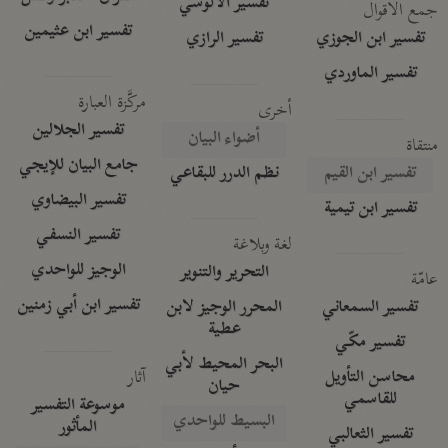
تفسير الآلوسي
جمع الأقوال
تفسير ابن عثيمين
تفسير ابن الجوزي
تفسير الرازي
تفسير الماوردي
مركَّزة العبارة
أخرى
تفسير الجلالين
أضواء البيان
منتقاة
جامع البيان للإيجي
تفسير ابن القيم
نظم الدرر للبقاعي
تفسير البيضاوي
تفسير ابن تيمية
تفسير النسفي
لغة وبلاغة
الوجيز للواحدي
التحرير والتنوير
عامّة
تفسير ابن أبي زمنين
تفسير السمعاني
المحرر الوجيز لابن
عطية
تفسير مكّي
البحر المحيط لأبي
آثار
محاسن التأويل
حيان
للقاسمي
موسوعة التفسير
البسيط للواحدي
المأثور
تفسير الثعالبي