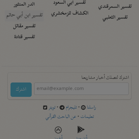
تفسير أبي السعود
الدر المنثور
تفسير السمرقندي
الكشاف للزمخشري
تفسير ابن أبي حاتم
تفسير الثعلبي
تفسير مقاتل
تفسير قتادة
اشترك لتصلك أخبار مشاريعنا
اشترك
راسلنا
•
تليجرام
•
تويتر
تعليمات
•
عن الباحث القرآني
أندرويد
أيفون