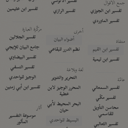
تفسير الآلوسي
جمع الأقوال
تفسير ابن عثيمين
تفسير ابن الجوزي
تفسير الرازي
تفسير الماوردي
مركَّزة العبارة
أخرى
تفسير الجلالين
أضواء البيان
منتقاة
جامع البيان للإيجي
تفسير ابن القيم
نظم الدرر للبقاعي
تفسير البيضاوي
تفسير ابن تيمية
تفسير النسفي
لغة وبلاغة
الوجيز للواحدي
التحرير والتنوير
عامّة
تفسير ابن أبي زمنين
تفسير السمعاني
المحرر الوجيز لابن
عطية
تفسير مكّي
البحر المحيط لأبي
آثار
محاسن التأويل
حيان
للقاسمي
موسوعة التفسير
البسيط للواحدي
المأثور
تفسير الثعالبي