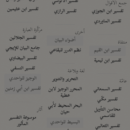
تفسير الآلوسي
جمع الأقوال
تفسير ابن عثيمين
تفسير ابن الجوزي
تفسير الرازي
تفسير الماوردي
مركَّزة العبارة
أخرى
تفسير الجلالين
أضواء البيان
منتقاة
جامع البيان للإيجي
تفسير ابن القيم
نظم الدرر للبقاعي
تفسير البيضاوي
تفسير ابن تيمية
تفسير النسفي
لغة وبلاغة
الوجيز للواحدي
التحرير والتنوير
عامّة
تفسير ابن أبي زمنين
تفسير السمعاني
المحرر الوجيز لابن
عطية
تفسير مكّي
البحر المحيط لأبي
آثار
محاسن التأويل
حيان
للقاسمي
موسوعة التفسير
البسيط للواحدي
المأثور
تفسير الثعالبي