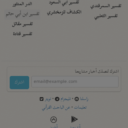
تفسير أبي السعود
الدر المنثور
تفسير السمرقندي
الكشاف للزمخشري
تفسير ابن أبي حاتم
تفسير الثعلبي
تفسير مقاتل
تفسير قتادة
اشترك لتصلك أخبار مشاريعنا
اشترك
راسلنا
•
تليجرام
•
تويتر
تعليمات
•
عن الباحث القرآني
أندرويد
أيفون