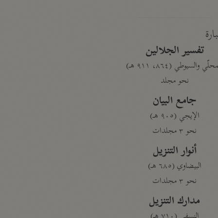
بارة
تفسير الجلالين
حلّي والسيوطي (٨٦٤، ٩١١ هـ)
نحو مجلد
جامع البيان
الإيجي (٩٠٥ هـ)
نحو ٣ مجلدات
أنوار التنزيل
البيضاوي (٦٨٥ هـ)
نحو ٣ مجلدات
مدارك التنزيل
النسفي (٧١٠ هـ)