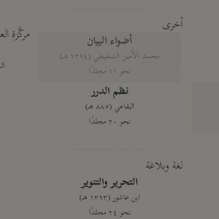
أخرى
مركَّزة الع
أضواء البيان
محمد الأمين الشنقيطي (١٣٩٤ هـ)
الم
نحو ١١ مجلدًا
نظم الدرر
البقاعي (٨٨٥ هـ)
نحو ٢٠ مجلدًا
لغة وبلاغة
التحرير والتنوير
ابن عاشور (١٣٩٣ هـ)
نحو ٢٤ مجلدًا