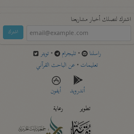
اشترك لتصلك أخبار مشاريعنا
اشترك
راسلنا
•
تليجرام
•
تويتر
تعليمات
•
عن الباحث القرآني
أندرويد
أيفون
تطوير
رعاية