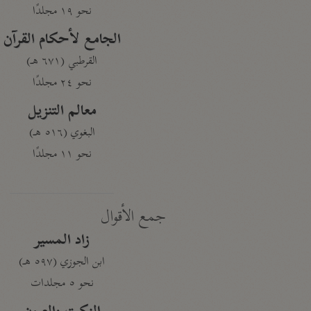
نحو ١٩ مجلدًا
الجامع لأحكام القرآن
القرطبي (٦٧١ هـ)
نحو ٢٤ مجلدًا
معالم التنزيل
البغوي (٥١٦ هـ)
نحو ١١ مجلدًا
جمع الأقوال
زاد المسير
ابن الجوزي (٥٩٧ هـ)
نحو ٥ مجلدات