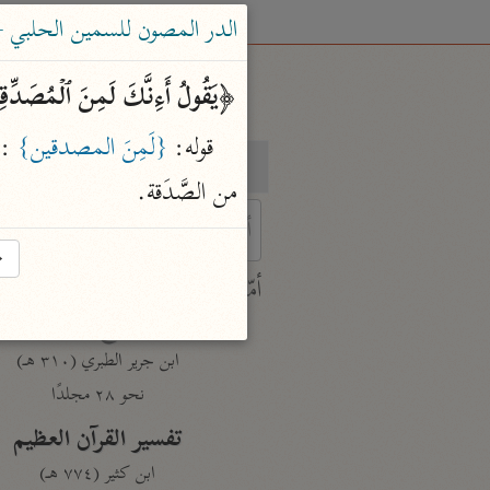
الدر المصون للسمين الحلبي — ال
﴿یَقُولُ أَءِنَّكَ لَمِنَ ٱلۡمُصَدِّ
قوله: 
{لَمِنَ المصدقين}
بحث
تفسير
من الصَّدَقة.
→
 characters for results.
أمّهات
جامع البيان
ابن جرير الطبري (٣١٠ هـ)
نحو ٢٨ مجلدًا
تفسير القرآن العظيم
ابن كثير (٧٧٤ هـ)