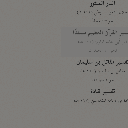
الدر المنثور
لال الدين السيوطي (٩١١ هـ)
نحو ١٣ مجلدًا
سير القرآن العظيم مسندًا
ابن أبي حاتم الرازي (٣٢٧ هـ)
نحو ١٠ مجلدات
فسير مقاتل بن سليمان
مقاتل بن سليمان (١٥٠ هـ)
نحو ٥ مجلدات
تفسير قتادة
دة بن دعامة السّدوسيّ (١١٧ هـ)