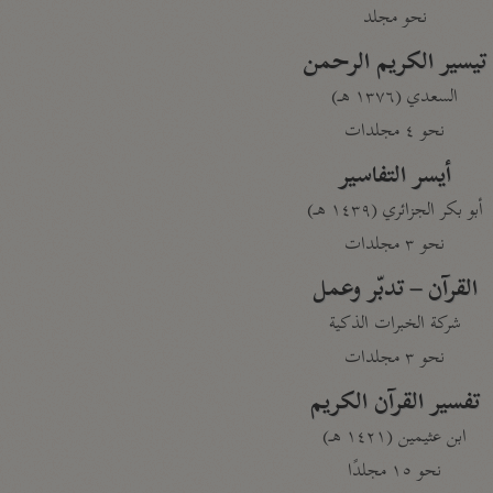
نحو مجلد
تيسير الكريم الرحمن
السعدي (١٣٧٦ هـ)
نحو ٤ مجلدات
أيسر التفاسير
أبو بكر الجزائري (١٤٣٩ هـ)
نحو ٣ مجلدات
القرآن – تدبّر وعمل
شركة الخبرات الذكية
نحو ٣ مجلدات
تفسير القرآن الكريم
ابن عثيمين (١٤٢١ هـ)
نحو ١٥ مجلدًا