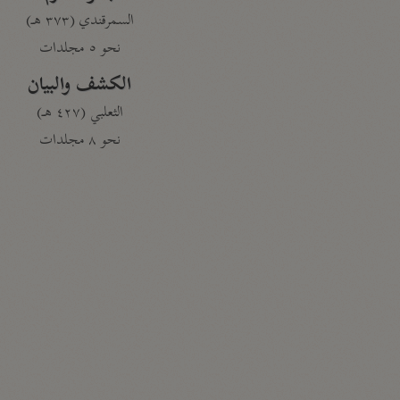
السمرقندي (٣٧٣ هـ)
نحو ٥ مجلدات
الكشف والبيان
الثعلبي (٤٢٧ هـ)
نحو ٨ مجلدات