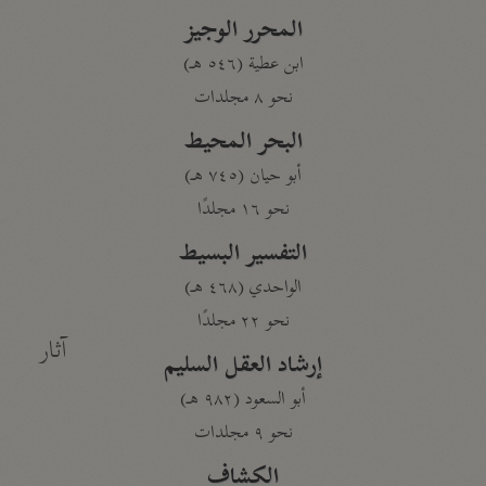
المحرر الوجيز
ابن عطية (٥٤٦ هـ)
نحو ٨ مجلدات
البحر المحيط
أبو حيان (٧٤٥ هـ)
نحو ١٦ مجلدًا
التفسير البسيط
الواحدي (٤٦٨ هـ)
نحو ٢٢ مجلدًا
آثار
إرشاد العقل السليم
أبو السعود (٩٨٢ هـ)
نحو ٩ مجلدات
الكشاف