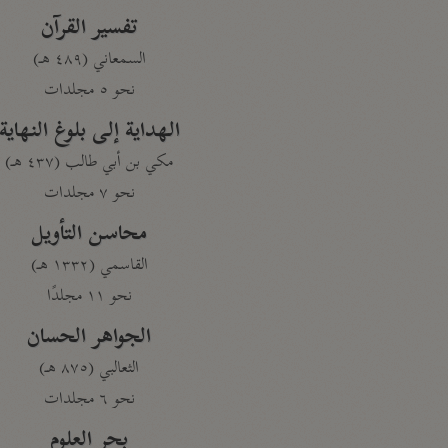
تفسير القرآن
السمعاني (٤٨٩ هـ)
نحو ٥ مجلدات
الهداية إلى بلوغ النهاية
مكي بن أبي طالب (٤٣٧ هـ)
نحو ٧ مجلدات
محاسن التأويل
القاسمي (١٣٣٢ هـ)
نحو ١١ مجلدًا
الجواهر الحسان
الثعالبي (٨٧٥ هـ)
نحو ٦ مجلدات
بحر العلوم