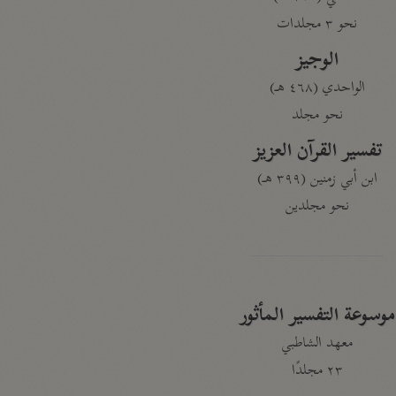
نحو ٣ مجلدات
الوجيز
الواحدي (٤٦٨ هـ)
نحو مجلد
تفسير القرآن العزيز
ابن أبي زمنين (٣٩٩ هـ)
نحو مجلدين
موسوعة التفسير المأثور
معهد الشاطبي
٢٣ مجلدًا