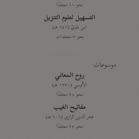
نحو ١١ مجلدًا
التسهيل لعلوم التنزيل
ابن جُزَيّ (٧٤١ هـ)
نحو ٣ مجلدات
موسوعات
روح المعاني
الآلوسي (١٢٧٠ هـ)
نحو ٢٨ مجلدًا
مفاتيح الغيب
فخر الدين الرازي (٦٠٦ هـ)
نحو ٢٤ مجلدًا