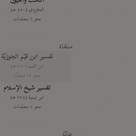
النكت والعيون
الماوردي (٤٥٠ هـ)
نحو ٦ مجلدات
منتقاة
تفسير ابن قيّم الجوزيّة
ابن القيم (٧٥١ هـ)
نحو ١٢ مجلدًا
تفسير شيخ الإسلام
ابن تيمية (٧٢٨ هـ)
نحو ٧ مجلدات
عامّة