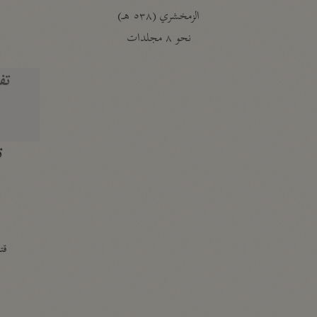
الزمخشري (٥٣٨ هـ)
ج
نحو ٨ مجلدات
تف
ت
قتا