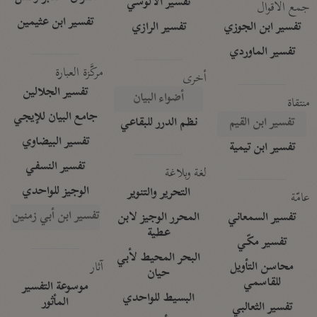
تفسير الآلوسي
جمع الأقوال
تفسير ابن عثيمين
تفسير ابن الجوزي
تفسير الرازي
تفسير الماوردي
مركَّزة العبارة
أخرى
تفسير الجلالين
أضواء البيان
منتقاة
جامع البيان للإيجي
تفسير ابن القيم
نظم الدرر للبقاعي
تفسير البيضاوي
تفسير ابن تيمية
تفسير النسفي
لغة وبلاغة
الوجيز للواحدي
التحرير والتنوير
عامّة
تفسير ابن أبي زمنين
تفسير السمعاني
المحرر الوجيز لابن
عطية
تفسير مكّي
البحر المحيط لأبي
آثار
محاسن التأويل
حيان
للقاسمي
موسوعة التفسير
البسيط للواحدي
المأثور
تفسير الثعالبي