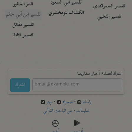
تفسير أبي السعود
الدر المنثور
تفسير السمرقندي
الكشاف للزمخشري
تفسير ابن أبي حاتم
تفسير الثعلبي
تفسير مقاتل
تفسير قتادة
اشترك لتصلك أخبار مشاريعنا
اشترك
راسلنا
•
تليجرام
•
تويتر
تعليمات
•
عن الباحث القرآني
أندرويد
أيفون