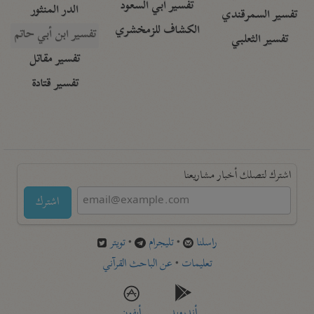
تفسير أبي السعود
الدر المنثور
تفسير السمرقندي
الكشاف للزمخشري
تفسير ابن أبي حاتم
تفسير الثعلبي
تفسير مقاتل
تفسير قتادة
اشترك لتصلك أخبار مشاريعنا
اشترك
راسلنا
•
تليجرام
•
تويتر
تعليمات
•
عن الباحث القرآني
أندرويد
أيفون