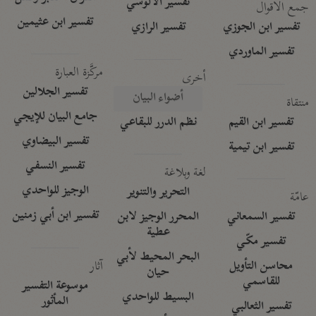
تفسير الآلوسي
جمع الأقوال
تفسير ابن عثيمين
تفسير ابن الجوزي
تفسير الرازي
تفسير الماوردي
مركَّزة العبارة
أخرى
تفسير الجلالين
أضواء البيان
منتقاة
جامع البيان للإيجي
تفسير ابن القيم
نظم الدرر للبقاعي
تفسير البيضاوي
تفسير ابن تيمية
تفسير النسفي
لغة وبلاغة
الوجيز للواحدي
التحرير والتنوير
عامّة
تفسير ابن أبي زمنين
تفسير السمعاني
المحرر الوجيز لابن
عطية
تفسير مكّي
البحر المحيط لأبي
آثار
محاسن التأويل
حيان
للقاسمي
موسوعة التفسير
البسيط للواحدي
المأثور
تفسير الثعالبي