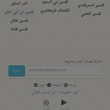
تفسير أبي السعود
الدر المنثور
تفسير السمرقندي
الكشاف للزمخشري
تفسير ابن أبي حاتم
تفسير الثعلبي
تفسير مقاتل
تفسير قتادة
اشترك لتصلك أخبار مشاريعنا
اشترك
راسلنا
•
تليجرام
•
تويتر
كنوز
•
تعليمات
•
عن الباحث القرآني
أندرويد
أيفون