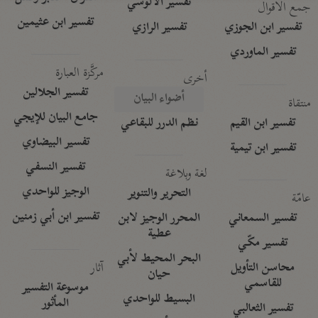
تفسير الآلوسي
جمع الأقوال
تفسير ابن عثيمين
تفسير ابن الجوزي
تفسير الرازي
تفسير الماوردي
مركَّزة العبارة
أخرى
تفسير الجلالين
أضواء البيان
منتقاة
جامع البيان للإيجي
تفسير ابن القيم
نظم الدرر للبقاعي
تفسير البيضاوي
تفسير ابن تيمية
تفسير النسفي
لغة وبلاغة
الوجيز للواحدي
التحرير والتنوير
عامّة
تفسير ابن أبي زمنين
تفسير السمعاني
المحرر الوجيز لابن
عطية
تفسير مكّي
البحر المحيط لأبي
آثار
محاسن التأويل
حيان
للقاسمي
موسوعة التفسير
البسيط للواحدي
المأثور
تفسير الثعالبي