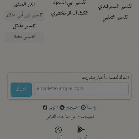
تفسير أبي السعود
الدر المنثور
تفسير السمرقندي
الكشاف للزمخشري
تفسير ابن أبي حاتم
تفسير الثعلبي
تفسير مقاتل
تفسير قتادة
اشترك لتصلك أخبار مشاريعنا
اشترك
راسلنا
•
تليجرام
•
تويتر
تعليمات
•
عن الباحث القرآني
أندرويد
أيفون