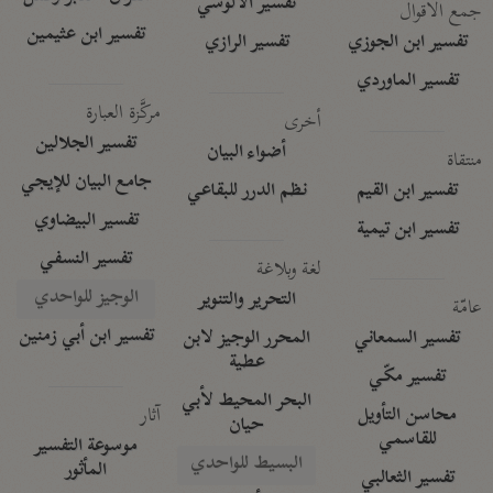
تفسير الآلوسي
جمع الأقوال
تفسير ابن عثيمين
تفسير ابن الجوزي
تفسير الرازي
تفسير الماوردي
مركَّزة العبارة
أخرى
تفسير الجلالين
أضواء البيان
منتقاة
جامع البيان للإيجي
تفسير ابن القيم
نظم الدرر للبقاعي
تفسير البيضاوي
تفسير ابن تيمية
تفسير النسفي
لغة وبلاغة
الوجيز للواحدي
التحرير والتنوير
عامّة
تفسير ابن أبي زمنين
تفسير السمعاني
المحرر الوجيز لابن
عطية
تفسير مكّي
البحر المحيط لأبي
آثار
محاسن التأويل
حيان
للقاسمي
موسوعة التفسير
البسيط للواحدي
المأثور
تفسير الثعالبي