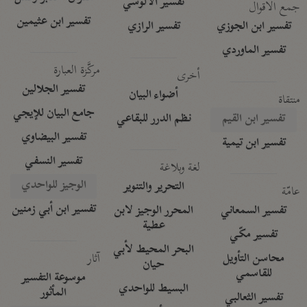
تفسير الآلوسي
جمع الأقوال
تفسير ابن عثيمين
تفسير ابن الجوزي
تفسير الرازي
تفسير الماوردي
مركَّزة العبارة
أخرى
تفسير الجلالين
أضواء البيان
منتقاة
جامع البيان للإيجي
تفسير ابن القيم
نظم الدرر للبقاعي
تفسير البيضاوي
تفسير ابن تيمية
تفسير النسفي
لغة وبلاغة
الوجيز للواحدي
التحرير والتنوير
عامّة
تفسير ابن أبي زمنين
تفسير السمعاني
المحرر الوجيز لابن
عطية
تفسير مكّي
البحر المحيط لأبي
آثار
محاسن التأويل
حيان
للقاسمي
موسوعة التفسير
البسيط للواحدي
المأثور
تفسير الثعالبي