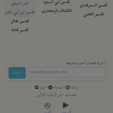
تفسير أبي السعود
الدر المنثور
تفسير السمرقندي
الكشاف للزمخشري
تفسير ابن أبي حاتم
تفسير الثعلبي
تفسير مقاتل
تفسير قتادة
اشترك لتصلك أخبار مشاريعنا
اشترك
راسلنا
•
تليجرام
•
تويتر
تعليمات
•
عن الباحث القرآني
أندرويد
أيفون