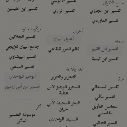
تفسير الآلوسي
جمع الأقوال
تفسير ابن عثيمين
تفسير ابن الجوزي
تفسير الرازي
تفسير الماوردي
مركَّزة العبارة
أخرى
تفسير الجلالين
أضواء البيان
منتقاة
جامع البيان للإيجي
تفسير ابن القيم
نظم الدرر للبقاعي
تفسير البيضاوي
تفسير ابن تيمية
تفسير النسفي
لغة وبلاغة
الوجيز للواحدي
التحرير والتنوير
عامّة
تفسير ابن أبي زمنين
تفسير السمعاني
المحرر الوجيز لابن
عطية
تفسير مكّي
البحر المحيط لأبي
آثار
محاسن التأويل
حيان
للقاسمي
موسوعة التفسير
البسيط للواحدي
المأثور
تفسير الثعالبي