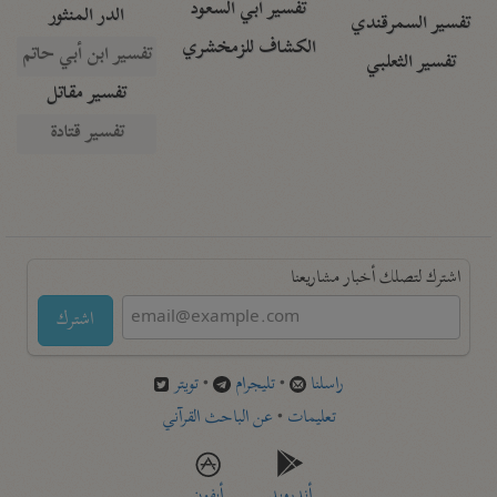
تفسير أبي السعود
الدر المنثور
تفسير السمرقندي
الكشاف للزمخشري
تفسير ابن أبي حاتم
تفسير الثعلبي
تفسير مقاتل
تفسير قتادة
اشترك لتصلك أخبار مشاريعنا
اشترك
راسلنا
•
تليجرام
•
تويتر
تعليمات
•
عن الباحث القرآني
أندرويد
أيفون