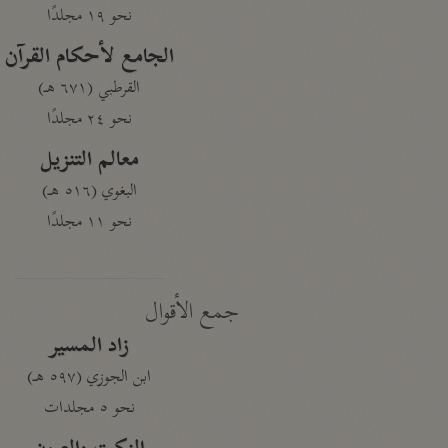
نحو ١٩ مجلدًا
الجامع لأحكام القرآن
القرطبي (٦٧١ هـ)
نحو ٢٤ مجلدًا
معالم التنزيل
البغوي (٥١٦ هـ)
نحو ١١ مجلدًا
جمع الأقوال
زاد المسير
ابن الجوزي (٥٩٧ هـ)
نحو ٥ مجلدات