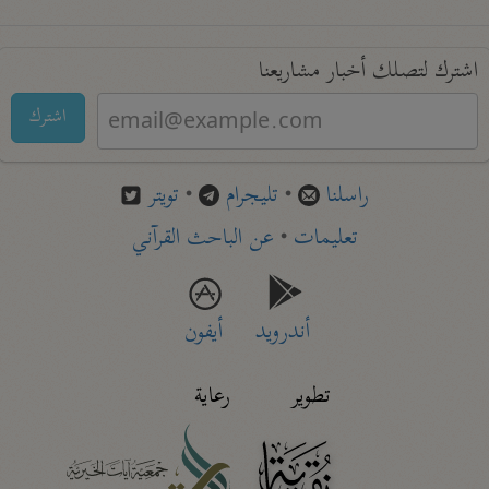
اشترك لتصلك أخبار مشاريعنا
اشترك
راسلنا
•
تليجرام
•
تويتر
تعليمات
•
عن الباحث القرآني
أندرويد
أيفون
تطوير
رعاية