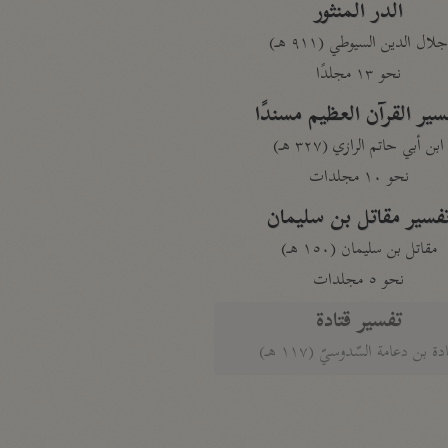
الدر المنثور
لال الدين السيوطي (٩١١ هـ)
نحو ١٣ مجلدًا
سير القرآن العظيم مسندًا
ابن أبي حاتم الرازي (٣٢٧ هـ)
نحو ١٠ مجلدات
فسير مقاتل بن سليمان
مقاتل بن سليمان (١٥٠ هـ)
نحو ٥ مجلدات
تفسير قتادة
دة بن دعامة السّدوسيّ (١١٧ هـ)