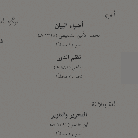
أخرى
مركَّزة الع
أضواء البيان
محمد الأمين الشنقيطي (١٣٩٤ هـ)
الم
نحو ١١ مجلدًا
نظم الدرر
البقاعي (٨٨٥ هـ)
نحو ٢٠ مجلدًا
لغة وبلاغة
التحرير والتنوير
ابن عاشور (١٣٩٣ هـ)
نحو ٢٤ مجلدًا