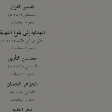
تفسير القرآن
السمعاني (٤٨٩ هـ)
نحو ٥ مجلدات
الهداية إلى بلوغ النهاية
مكي بن أبي طالب (٤٣٧ هـ)
نحو ٧ مجلدات
محاسن التأويل
القاسمي (١٣٣٢ هـ)
نحو ١١ مجلدًا
الجواهر الحسان
الثعالبي (٨٧٥ هـ)
نحو ٦ مجلدات
بحر العلوم