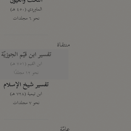
النكت والعيون
الماوردي (٤٥٠ هـ)
نحو ٦ مجلدات
منتقاة
تفسير ابن قيّم الجوزيّة
ابن القيم (٧٥١ هـ)
نحو ١٢ مجلدًا
تفسير شيخ الإسلام
ابن تيمية (٧٢٨ هـ)
نحو ٧ مجلدات
عامّة