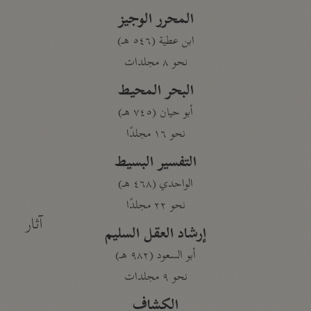
المحرر الوجيز
ابن عطية (٥٤٦ هـ)
نحو ٨ مجلدات
البحر المحيط
أبو حيان (٧٤٥ هـ)
نحو ١٦ مجلدًا
التفسير البسيط
الواحدي (٤٦٨ هـ)
نحو ٢٢ مجلدًا
آثار
إرشاد العقل السليم
أبو السعود (٩٨٢ هـ)
نحو ٩ مجلدات
الكشاف