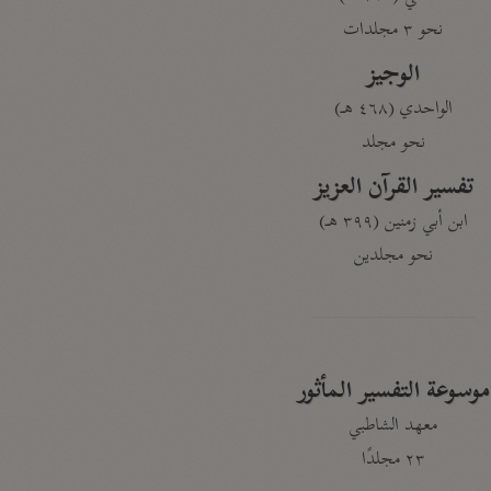
نحو ٣ مجلدات
الوجيز
الواحدي (٤٦٨ هـ)
نحو مجلد
تفسير القرآن العزيز
ابن أبي زمنين (٣٩٩ هـ)
نحو مجلدين
موسوعة التفسير المأثور
معهد الشاطبي
٢٣ مجلدًا