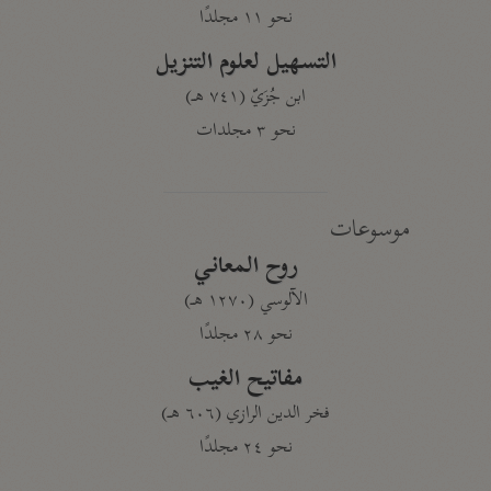
نحو ١١ مجلدًا
التسهيل لعلوم التنزيل
ابن جُزَيّ (٧٤١ هـ)
نحو ٣ مجلدات
موسوعات
روح المعاني
الآلوسي (١٢٧٠ هـ)
نحو ٢٨ مجلدًا
مفاتيح الغيب
فخر الدين الرازي (٦٠٦ هـ)
نحو ٢٤ مجلدًا