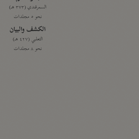
السمرقندي (٣٧٣ هـ)
نحو ٥ مجلدات
الكشف والبيان
الثعلبي (٤٢٧ هـ)
نحو ٨ مجلدات