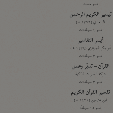
نحو مجلد
تيسير الكريم الرحمن
السعدي (١٣٧٦ هـ)
نحو ٤ مجلدات
أيسر التفاسير
أبو بكر الجزائري (١٤٣٩ هـ)
نحو ٣ مجلدات
القرآن – تدبّر وعمل
شركة الخبرات الذكية
نحو ٣ مجلدات
تفسير القرآن الكريم
ابن عثيمين (١٤٢١ هـ)
نحو ١٥ مجلدًا