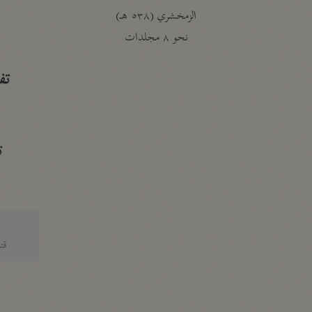
الزمخشري (٥٣٨ هـ)
ج
نحو ٨ مجلدات
تف
ت
قتا