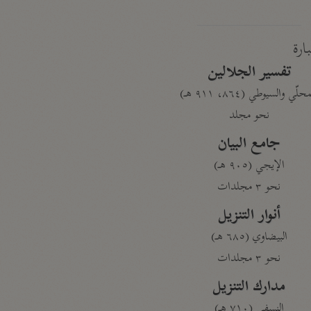
بارة
تفسير الجلالين
حلّي والسيوطي (٨٦٤، ٩١١ هـ)
نحو مجلد
جامع البيان
الإيجي (٩٠٥ هـ)
نحو ٣ مجلدات
أنوار التنزيل
البيضاوي (٦٨٥ هـ)
نحو ٣ مجلدات
مدارك التنزيل
النسفي (٧١٠ هـ)