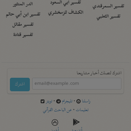
تفسير أبي السعود
الدر المنثور
تفسير السمرقندي
الكشاف للزمخشري
تفسير ابن أبي حاتم
تفسير الثعلبي
تفسير مقاتل
تفسير قتادة
اشترك لتصلك أخبار مشاريعنا
اشترك
راسلنا
•
تليجرام
•
تويتر
تعليمات
•
عن الباحث القرآني
أندرويد
أيفون