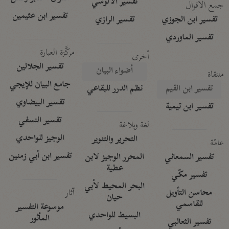
تفسير الآلوسي
جمع الأقوال
تفسير ابن عثيمين
تفسير ابن الجوزي
تفسير الرازي
تفسير الماوردي
مركَّزة العبارة
أخرى
تفسير الجلالين
أضواء البيان
منتقاة
جامع البيان للإيجي
تفسير ابن القيم
نظم الدرر للبقاعي
تفسير البيضاوي
تفسير ابن تيمية
تفسير النسفي
لغة وبلاغة
الوجيز للواحدي
التحرير والتنوير
عامّة
تفسير ابن أبي زمنين
تفسير السمعاني
المحرر الوجيز لابن
عطية
تفسير مكّي
البحر المحيط لأبي
آثار
محاسن التأويل
حيان
للقاسمي
موسوعة التفسير
البسيط للواحدي
المأثور
تفسير الثعالبي