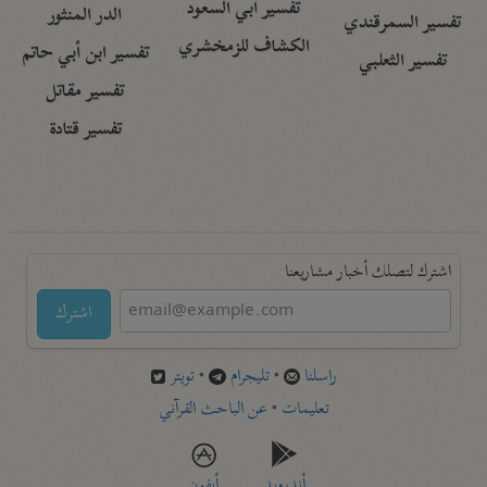
تفسير أبي السعود
الدر المنثور
تفسير السمرقندي
الكشاف للزمخشري
تفسير ابن أبي حاتم
تفسير الثعلبي
تفسير مقاتل
تفسير قتادة
اشترك لتصلك أخبار مشاريعنا
اشترك
راسلنا
•
تليجرام
•
تويتر
تعليمات
•
عن الباحث القرآني
أندرويد
أيفون