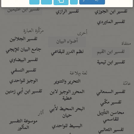
تفسير الآلوسي
جمع الأقوال
تفسير ابن عثيمين
تفسير ابن الجوزي
تفسير الرازي
تفسير الماوردي
مركَّزة العبارة
أخرى
تفسير الجلالين
أضواء البيان
منتقاة
جامع البيان للإيجي
تفسير ابن القيم
نظم الدرر للبقاعي
تفسير البيضاوي
تفسير ابن تيمية
تفسير النسفي
لغة وبلاغة
الوجيز للواحدي
التحرير والتنوير
عامّة
تفسير ابن أبي زمنين
تفسير السمعاني
المحرر الوجيز لابن
عطية
تفسير مكّي
البحر المحيط لأبي
آثار
محاسن التأويل
حيان
للقاسمي
موسوعة التفسير
البسيط للواحدي
المأثور
تفسير الثعالبي