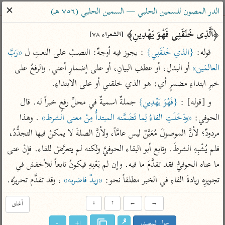
ساهم معنا في نشر القرآن والعلم الشرعي
✕
الدر المصون للسمين الحلبي — السمين الحلبي (٧٥٦ هـ)
الباحث القرآني
﴿ٱلَّذِی خَلَقَنِی فَهُوَ یَهۡدِینِ﴾ 
[الشعراء ٧٨]
قوله: 
{الذي خَلَقَنِي}
 : يجوز فيه أوجهٌ: النصبُ على النعتِ ل 
«رَبَّ 
بحث
تفسير
علوم
مصاحف
معاجم
العالمَين»
 أو البدلِ، أو عطفِ البيانِ، أو على إضمارِ أعني. والرفعُ على 
خبرِ ابتداءِ مضمرٍ أي: هو الذي خلقني أو على الابتداءِ.
و [قوله] : 
{فَهُوَ يَهْدِينِ}
 جملةٌ اسميةٌ في محلِّ رفعٍ خبراً له. قال 
Type 2 or more characters for results.
الحوفي: 
«ودَخَلَتِ الفاءُ لِما تَضَمَّنه المبتدأُ مِنْ معنى الشرط»
 . وهذا 
Type 1 or more
أمّهات
عامّة
معاصرة
مردودٌ؛ لأنَّ الموصولَ مُعَيَّنٌ ليس عامَّاً، ولأنَّ الصلةَ لا يمكنُ فيها التجدُّدُ، 
characters for results.
تفسير الطبري
فتح البيان للقنوجي
الميسر
فلم يُشْبِهِ الشرطَ. وتابع أبو البقاء الحوفيَّ ولكنه لم يتعرَّضْ للفاء. فإنْ عنى 
تفسير ابن كثير
فتح القدير للشوكاني
المختصر في
ما عناه الحوفيُّ فقد تقدَّمَ ما فيه. وإن لم يَعْنِهِ فيكونُ تابعاً للأخفش في 
التفسير
تفسير القرطبي
تفسير ابن جزي
تجويزِه زيادةَ الفاءِ في الخبر مطلقاً نحو: 
«زيدٌ فاضربه»
 ، وقد تقدَّم تحريرُه.
تفسير السعدي
تفسير البغوي
→
←
↑
↓
أغلق
أيسر التفاسير
موسوعات
القرآن – تدبر وعمل
حول المصدر
ا+
ا-