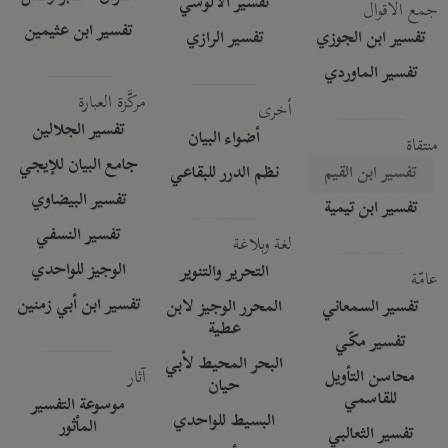
تفسير الآلوسي
جمع الأقوال
تفسير ابن عثيمين
تفسير ابن الجوزي
تفسير الرازي
تفسير الماوردي
مركَّزة العبارة
أخرى
تفسير الجلالين
أضواء البيان
منتقاة
جامع البيان للإيجي
تفسير ابن القيم
نظم الدرر للبقاعي
تفسير البيضاوي
تفسير ابن تيمية
تفسير النسفي
لغة وبلاغة
الوجيز للواحدي
التحرير والتنوير
عامّة
تفسير ابن أبي زمنين
تفسير السمعاني
المحرر الوجيز لابن
عطية
تفسير مكّي
البحر المحيط لأبي
آثار
محاسن التأويل
حيان
للقاسمي
موسوعة التفسير
البسيط للواحدي
المأثور
تفسير الثعالبي