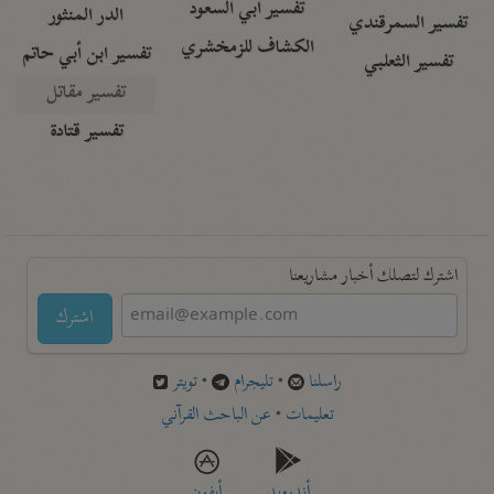
تفسير أبي السعود
الدر المنثور
تفسير السمرقندي
الكشاف للزمخشري
تفسير ابن أبي حاتم
تفسير الثعلبي
تفسير مقاتل
تفسير قتادة
اشترك لتصلك أخبار مشاريعنا
اشترك
راسلنا
•
تليجرام
•
تويتر
تعليمات
•
عن الباحث القرآني
أندرويد
أيفون