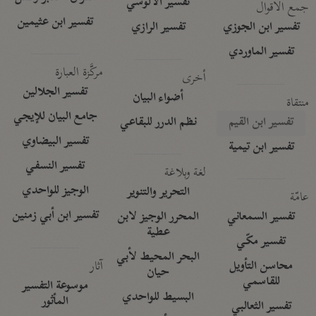
تفسير الآلوسي
جمع الأقوال
تفسير ابن عثيمين
تفسير ابن الجوزي
تفسير الرازي
تفسير الماوردي
مركَّزة العبارة
أخرى
تفسير الجلالين
أضواء البيان
منتقاة
جامع البيان للإيجي
تفسير ابن القيم
نظم الدرر للبقاعي
تفسير البيضاوي
تفسير ابن تيمية
تفسير النسفي
لغة وبلاغة
الوجيز للواحدي
التحرير والتنوير
عامّة
تفسير ابن أبي زمنين
تفسير السمعاني
المحرر الوجيز لابن
عطية
تفسير مكّي
البحر المحيط لأبي
آثار
محاسن التأويل
حيان
للقاسمي
موسوعة التفسير
البسيط للواحدي
المأثور
تفسير الثعالبي