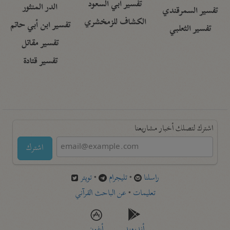
تفسير أبي السعود
الدر المنثور
تفسير السمرقندي
الكشاف للزمخشري
تفسير ابن أبي حاتم
تفسير الثعلبي
تفسير مقاتل
تفسير قتادة
اشترك لتصلك أخبار مشاريعنا
اشترك
راسلنا
•
تليجرام
•
تويتر
تعليمات
•
عن الباحث القرآني
أندرويد
أيفون