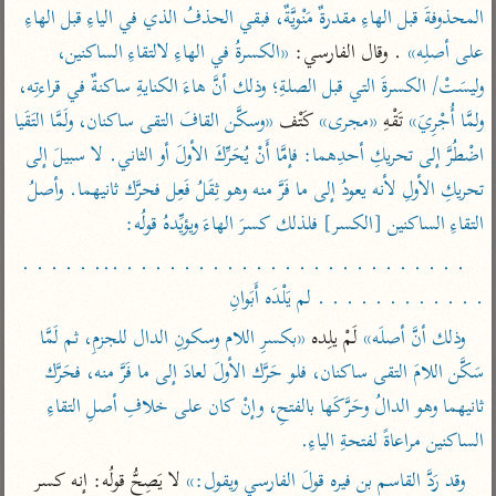
تفسير أبي السعود
الدر المنثور
المحذوفةَ قبل الهاءِ مقدرةٌ مَنْويَّةٌ، فبقي الحذفُ الذي في الياءِ قبل الهاءِ 
تفسير السمرقندي
الكشاف للزمخشري
على أصلِه»
 . وقال الفارسي: 
«الكسرةُ في الهاءِ لالتقاءِ الساكنين، 
تفسير ابن أبي حاتم
تفسير الثعلبي
وليسَتْ/ الكسرةَ التي قبل الصلةِ؛ وذلك أنَّ هاءَ الكنايةِ ساكنةٌ في قراءتِه، 
تفسير مقاتل
ولمَّا أُجْرِيَ»
 تَقْهِ 
«مجرى»
 كَتْف 
«وسكَّن القافَ التقى ساكنان، ولَمَّا التَقَيا 
تفسير قتادة
اضْطُرَّ إلى تحريكِ أحدِهما: فإمَّا أَنْ يُحَرِّكَ الأولَ أو الثاني. لا سبيلَ إلى 
تحريكِ الأولِ لأنه يعودُ إلى ما فَرَّ منه وهو ثِقَلُ فَعِل فحرَّك ثانيهما. وأصلُ 
التقاءِ الساكنين [الكسر] فلذلك كسرَ الهاءَ ويؤيِّدهُ قولُه:
. . . . . . . . . . . . . . . . . . . . . . . . ... . . . . . 
اشترك لتصلك أخبار مشاريعنا
. . . . . . . . . . . . لم يَلْدَه أَبَوانِ
اشترك
وذلك أنَّ أصلَه»
 لَمْ يلِده 
«بكسرِ اللام وسكونِ الدال للجزمِ، ثم لَمَّا 
سَكَّن اللامَ التقى ساكنان، فلو حَرَّك الأولَ لعادَ إلى ما فَرَّ منه، فحَرَّك 
راسلنا
•
تليجرام
•
تويتر
ثانيهما وهو الدالُ وحَرَّكَها بالفتحِ، وإنْ كان على خلافِ أصلِ التقاءِ 
تعليمات
•
عن الباحث القرآني
الساكنين مراعاةً لفتحةِ الياءِ.
وقد رَدَّ القاسم بن فيره قولَ الفارسي ويقول:»
 لا يَصِحُّ قولُه: إنه كسر 
أندرويد
أيفون