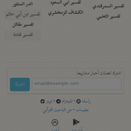
تفسير أبي السعود
الدر المنثور
تفسير السمرقندي
الكشاف للزمخشري
تفسير ابن أبي حاتم
تفسير الثعلبي
تفسير مقاتل
تفسير قتادة
اشترك لتصلك أخبار مشاريعنا
اشترك
راسلنا
•
تليجرام
•
تويتر
تعليمات
•
عن الباحث القرآني
أندرويد
أيفون