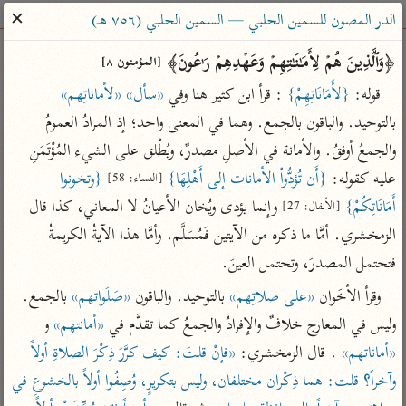
ساهم معنا في نشر القرآن والعلم الشرعي
✕
الدر المصون للسمين الحلبي — السمين الحلبي (٧٥٦ هـ)
الباحث القرآني
﴿وَٱلَّذِینَ هُمۡ لِأَمَـٰنَـٰتِهِمۡ وَعَهۡدِهِمۡ رَ ٰ⁠عُونَ﴾ 
[المؤمنون ٨]
قوله: 
{لأَمَانَاتِهِمْ}
 : قرأ ابن كثير هنا وفي 
«سأل»
«لأماناتِهم»
بحث
تفسير
علوم
مصاحف
معاجم
بالتوحيد. والباقون بالجمع. وهما في المعنى واحد؛ إذ المرادُ العمومُ 
والجمعُ أوفقُ. والأمانة في الأصلِ مصدرٌ، ويُطْلق على الشيء المُؤْتَمَنِ 
عليه كقوله: 
{أَن تُؤدُّواْ الأمانات إلى أَهْلِهَا}
{وتخونوا 
[النساء: 58]
Type 2 or more characters for results.
أَمَانَاتِكُمْ}
 وإنما يؤدى ويُخان الأعيانُ لا المعاني، كذا قال 
[الأنفال: 27]
Type 1 or more
أمّهات
عامّة
معاصرة
الزمخشري. أمَّا ما ذكره من الآيتين فَمُسَلَّم. وأمَّا هذا الآيةُ الكريمةُ 
characters for results.
تفسير الطبري
فتح البيان للقنوجي
الميسر
فتحتمل المصدرَ، وتحتمل العينَ.
تفسير ابن كثير
فتح القدير للشوكاني
المختصر في
وقرأ الأخَوان 
«على صلاتِهم»
 بالتوحيد. والباقون 
«صَلَواتهم»
 بالجمع. 
التفسير
تفسير القرطبي
تفسير ابن جزي
وليس في المعارج خلافٌ والإِفرادُ والجمعُ كما تقدَّم في 
«أمانتهم»
 و 
تفسير السعدي
تفسير البغوي
«أماناتهم»
 . قال الزمخشري: 
«فإنْ قلتَ: كيف كرَّرَ ذِكْرَ الصلاةِ أولاً 
أيسر التفاسير
وآخراً؟ قلت: هما ذِكْران مختلفان، وليس بتكريرٍ، وُصِفُوا أولاً بالخشوعِ في 
موسوعات
القرآن – تدبر وعمل