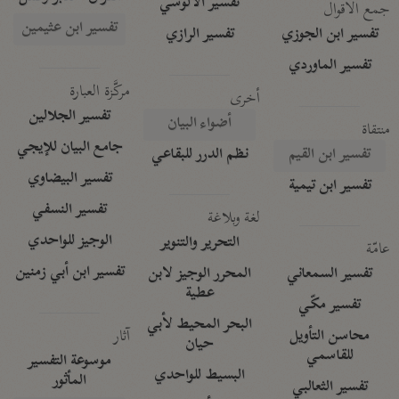
تفسير الآلوسي
جمع الأقوال
تفسير ابن عثيمين
تفسير ابن الجوزي
تفسير الرازي
تفسير الماوردي
مركَّزة العبارة
أخرى
تفسير الجلالين
أضواء البيان
منتقاة
جامع البيان للإيجي
تفسير ابن القيم
نظم الدرر للبقاعي
تفسير البيضاوي
تفسير ابن تيمية
تفسير النسفي
لغة وبلاغة
الوجيز للواحدي
التحرير والتنوير
عامّة
تفسير ابن أبي زمنين
تفسير السمعاني
المحرر الوجيز لابن
عطية
تفسير مكّي
البحر المحيط لأبي
آثار
محاسن التأويل
حيان
للقاسمي
موسوعة التفسير
البسيط للواحدي
المأثور
تفسير الثعالبي