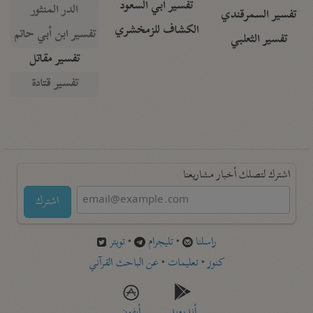
تفسير أبي السعود
الدر المنثور
تفسير السمرقندي
الكشاف للزمخشري
تفسير ابن أبي حاتم
تفسير الثعلبي
تفسير مقاتل
تفسير قتادة
اشترك لتصلك أخبار مشاريعنا
اشترك
راسلنا
•
تليجرام
•
تويتر
كنوز
•
تعليمات
•
عن الباحث القرآني
أندرويد
أيفون