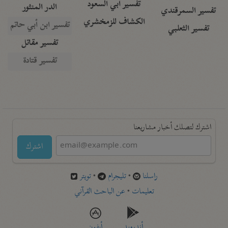
تفسير أبي السعود
الدر المنثور
تفسير السمرقندي
الكشاف للزمخشري
تفسير ابن أبي حاتم
تفسير الثعلبي
تفسير مقاتل
تفسير قتادة
اشترك لتصلك أخبار مشاريعنا
اشترك
راسلنا
•
تليجرام
•
تويتر
تعليمات
•
عن الباحث القرآني
أندرويد
أيفون