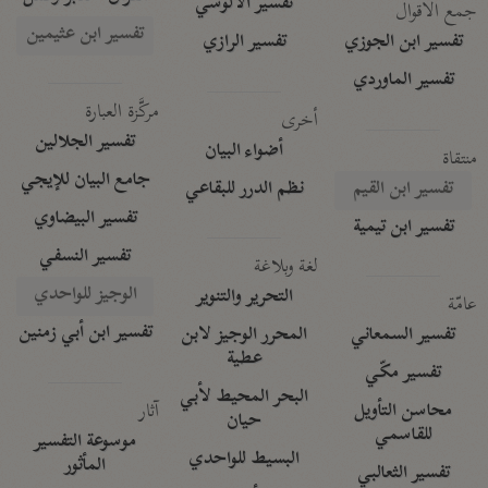
تفسير الآلوسي
جمع الأقوال
تفسير ابن عثيمين
تفسير ابن الجوزي
تفسير الرازي
تفسير الماوردي
مركَّزة العبارة
أخرى
تفسير الجلالين
أضواء البيان
منتقاة
جامع البيان للإيجي
تفسير ابن القيم
نظم الدرر للبقاعي
تفسير البيضاوي
تفسير ابن تيمية
تفسير النسفي
لغة وبلاغة
الوجيز للواحدي
التحرير والتنوير
عامّة
تفسير ابن أبي زمنين
تفسير السمعاني
المحرر الوجيز لابن
عطية
تفسير مكّي
البحر المحيط لأبي
آثار
محاسن التأويل
حيان
للقاسمي
موسوعة التفسير
البسيط للواحدي
المأثور
تفسير الثعالبي