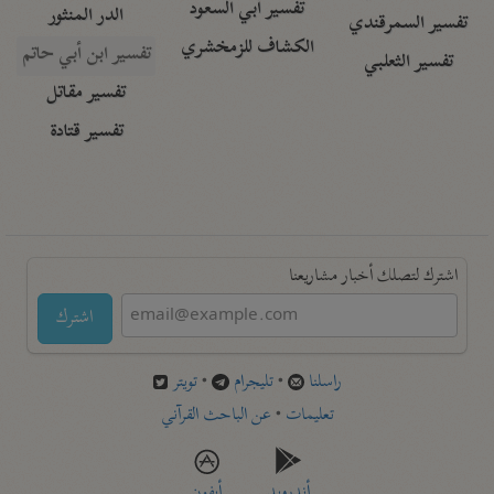
تفسير أبي السعود
الدر المنثور
تفسير السمرقندي
الكشاف للزمخشري
تفسير ابن أبي حاتم
تفسير الثعلبي
تفسير مقاتل
تفسير قتادة
اشترك لتصلك أخبار مشاريعنا
اشترك
راسلنا
•
تليجرام
•
تويتر
تعليمات
•
عن الباحث القرآني
أندرويد
أيفون