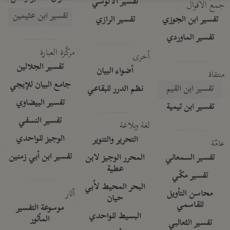
تفسير الآلوسي
جمع الأقوال
تفسير ابن عثيمين
تفسير ابن الجوزي
تفسير الرازي
تفسير الماوردي
مركَّزة العبارة
أخرى
تفسير الجلالين
أضواء البيان
منتقاة
جامع البيان للإيجي
تفسير ابن القيم
نظم الدرر للبقاعي
تفسير البيضاوي
تفسير ابن تيمية
تفسير النسفي
لغة وبلاغة
الوجيز للواحدي
التحرير والتنوير
عامّة
تفسير ابن أبي زمنين
تفسير السمعاني
المحرر الوجيز لابن
عطية
تفسير مكّي
البحر المحيط لأبي
آثار
محاسن التأويل
حيان
للقاسمي
موسوعة التفسير
البسيط للواحدي
المأثور
تفسير الثعالبي