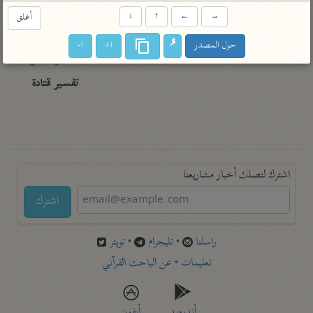
تفسير أبي السعود
الدر المنثور
تفسير السمرقندي
→
←
↑
↓
أغلق
الكشاف للزمخشري
تفسير ابن أبي حاتم
تفسير الثعلبي
حول المصدر
ا+
ا-
تفسير مقاتل
تفسير قتادة
اشترك لتصلك أخبار مشاريعنا
اشترك
راسلنا
•
تليجرام
•
تويتر
تعليمات
•
عن الباحث القرآني
أندرويد
أيفون