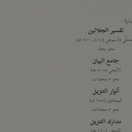
بارة
تفسير الجلالين
حلّي والسيوطي (٨٦٤، ٩١١ هـ)
نحو مجلد
جامع البيان
الإيجي (٩٠٥ هـ)
نحو ٣ مجلدات
أنوار التنزيل
البيضاوي (٦٨٥ هـ)
نحو ٣ مجلدات
مدارك التنزيل
النسفي (٧١٠ هـ)