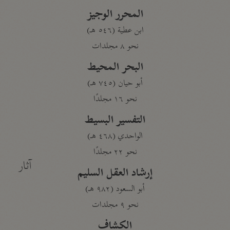
المحرر الوجيز
ابن عطية (٥٤٦ هـ)
نحو ٨ مجلدات
البحر المحيط
أبو حيان (٧٤٥ هـ)
نحو ١٦ مجلدًا
التفسير البسيط
الواحدي (٤٦٨ هـ)
نحو ٢٢ مجلدًا
آثار
إرشاد العقل السليم
أبو السعود (٩٨٢ هـ)
نحو ٩ مجلدات
الكشاف