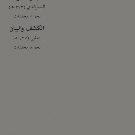
السمرقندي (٣٧٣ هـ)
نحو ٥ مجلدات
الكشف والبيان
الثعلبي (٤٢٧ هـ)
نحو ٨ مجلدات