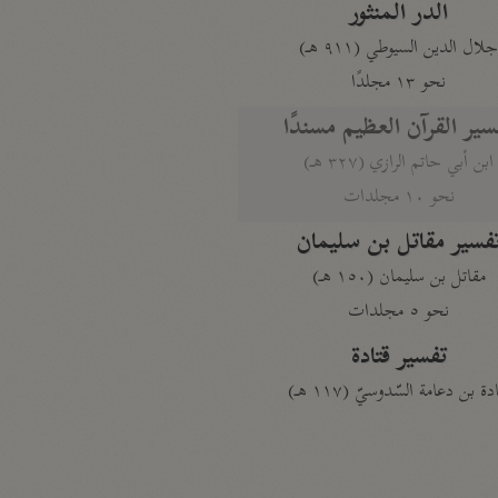
الدر المنثور
لال الدين السيوطي (٩١١ هـ)
نحو ١٣ مجلدًا
سير القرآن العظيم مسندًا
ابن أبي حاتم الرازي (٣٢٧ هـ)
نحو ١٠ مجلدات
فسير مقاتل بن سليمان
مقاتل بن سليمان (١٥٠ هـ)
نحو ٥ مجلدات
تفسير قتادة
دة بن دعامة السّدوسيّ (١١٧ هـ)