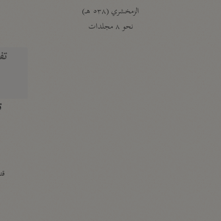
الزمخشري (٥٣٨ هـ)
ج
نحو ٨ مجلدات
تف
ت
قتا