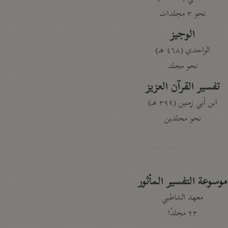
نحو ٣ مجلدات
الوجيز
الواحدي (٤٦٨ هـ)
نحو مجلد
تفسير القرآن العزيز
ابن أبي زمنين (٣٩٩ هـ)
نحو مجلدين
موسوعة التفسير المأثور
معهد الشاطبي
٢٣ مجلدًا