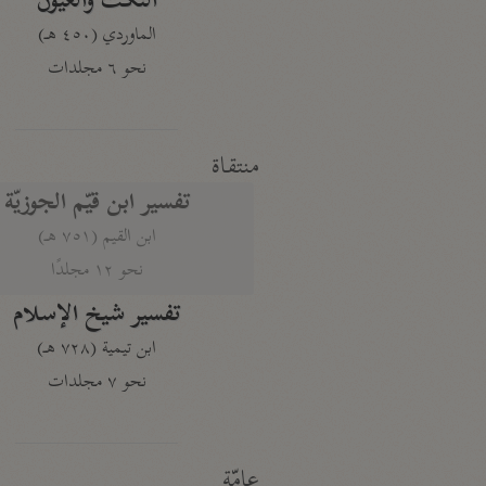
النكت والعيون
الماوردي (٤٥٠ هـ)
نحو ٦ مجلدات
منتقاة
تفسير ابن قيّم الجوزيّة
ابن القيم (٧٥١ هـ)
نحو ١٢ مجلدًا
تفسير شيخ الإسلام
ابن تيمية (٧٢٨ هـ)
نحو ٧ مجلدات
عامّة