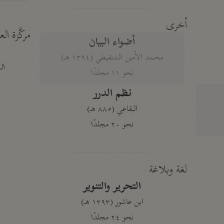
أخرى
مركَّزة الع
أضواء البيان
محمد الأمين الشنقيطي (١٣٩٤ هـ)
الم
نحو ١١ مجلدًا
نظم الدرر
البقاعي (٨٨٥ هـ)
نحو ٢٠ مجلدًا
لغة وبلاغة
التحرير والتنوير
ابن عاشور (١٣٩٣ هـ)
نحو ٢٤ مجلدًا