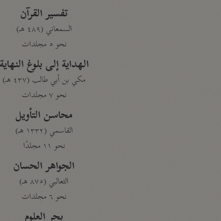
تفسير القرآن
السمعاني (٤٨٩ هـ)
نحو ٥ مجلدات
الهداية إلى بلوغ النهاية
مكي بن أبي طالب (٤٣٧ هـ)
نحو ٧ مجلدات
محاسن التأويل
القاسمي (١٣٣٢ هـ)
نحو ١١ مجلدًا
الجواهر الحسان
الثعالبي (٨٧٥ هـ)
نحو ٦ مجلدات
بحر العلوم