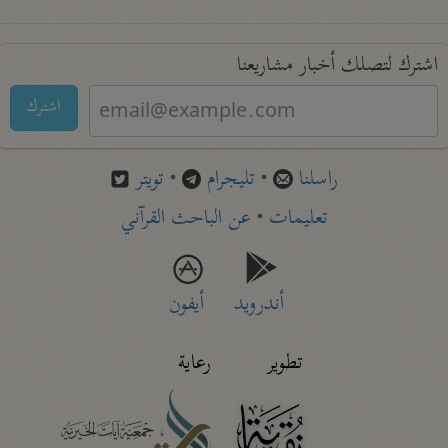
اشترك لتصلك أخبار مشاريعنا
اشترك
راسلنا
•
تليجرام
•
تويتر
تعليمات
•
عن الباحث القرآني
أندرويد
أيفون
تطوير
رعاية