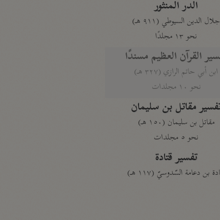
الدر المنثور
لال الدين السيوطي (٩١١ هـ)
نحو ١٣ مجلدًا
سير القرآن العظيم مسندًا
ابن أبي حاتم الرازي (٣٢٧ هـ)
نحو ١٠ مجلدات
فسير مقاتل بن سليمان
مقاتل بن سليمان (١٥٠ هـ)
نحو ٥ مجلدات
تفسير قتادة
دة بن دعامة السّدوسيّ (١١٧ هـ)