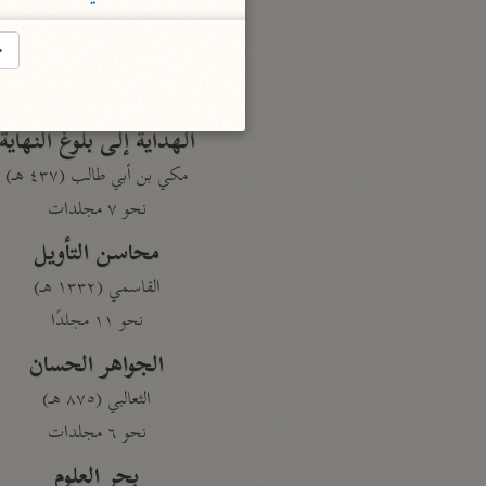
تفسير القرآن
→
السمعاني (٤٨٩ هـ)
نحو ٥ مجلدات
الهداية إلى بلوغ النهاية
مكي بن أبي طالب (٤٣٧ هـ)
نحو ٧ مجلدات
محاسن التأويل
القاسمي (١٣٣٢ هـ)
نحو ١١ مجلدًا
الجواهر الحسان
الثعالبي (٨٧٥ هـ)
نحو ٦ مجلدات
بحر العلوم