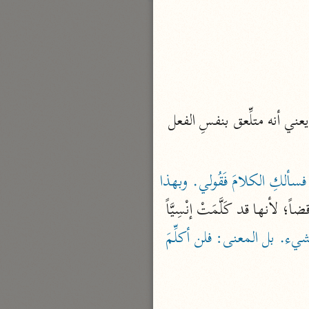
بارة
تفسير الجلالين
حلّي والسيوطي (٨٦٤، ٩١١ هـ)
نحو مجلد
 يعني أنه متلِّعق بنفسِ الفعل 
جامع البيان
الإيجي (٩٠٥ هـ)
«بين هذا الجوابِ وشرطِه جملةٌ محذوفةٌ، تقديرُه: فإمَّا تَرَيْنَّ من البشر أحداً فسألكِ الكلامَ فَقُولي. وبهذا 
نحو ٣ مجلدات
 / كلامٌ، فيكون ذلك تناقضاً؛ لأنها قد كَلَّمَتْ إنْسِيَّاً 
أنوار التنزيل
البيضاوي (٦٨٥ هـ)
«إلى آخره، أنه بالإِشارة. وليس بشيء. بل المعنى: فلن أكلِّمَ 
نحو ٣ مجلدات
مدارك التنزيل
النسفي (٧١٠ هـ)