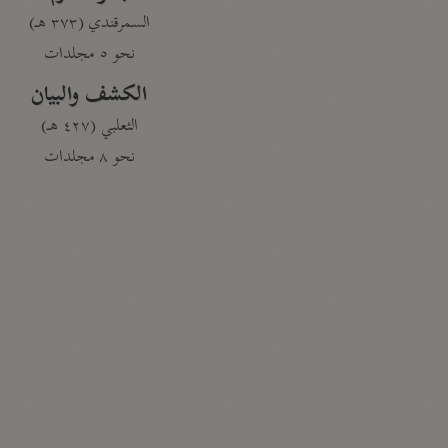
السمرقندي (٣٧٣ هـ)
نحو ٥ مجلدات
الكشف والبيان
الثعلبي (٤٢٧ هـ)
نحو ٨ مجلدات