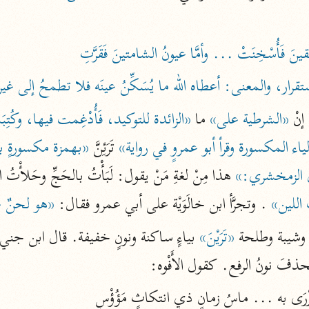
نحو ١١ مجلدًا
التسهيل لعلوم التنزيل
ابن جُزَيّ (٧٤١ هـ)
نحو ٣ مجلدات
قرار، والمعنى: أعطاه الله ما يُسَكِّنُ عينَه فلا تطمحُ إلى غير
نْ 
«الشرطية على»
 ما 
«الزائدة للتوكيد، فَأُدْغِمت فيها، وكُتِ
موسوعات
لياء المكسورة وقرأ أبو عمروٍ في رواية»
 تَرَئِنَّ 
«بهمزة مكسورةٍ ب
روح المعاني
قال الزمخشري:»
 هذا مِنْ لغةِ مَنْ يقول: لَبَأْتُ بالحَجِّ وحَلأْتُ السّ
الآلوسي (١٢٧٠ هـ)
اللين»
 . وتجرَّأ ابن خالَوَيْة على أبي عمرو فقال: 
«هو لحنٌ ع
نحو ٢٨ مجلدًا
ِ وشيبة وطلحة 
«تَرَيْنَ»
 بياءٍ ساكنة ونونٍ خفيفة. قال ابن جني
مفاتيح الغيب
فخر الدين الرازي (٦٠٦ هـ)
وتُحذفَ نونُ الرفع. كقول الأَفْوه:
نحو ٢٤ مجلدًا