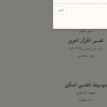
نحو ٣ مجلدات
أغلق
الوجيز
الواحدي (٤٦٨ هـ)
نحو مجلد
تفسير القرآن العزيز
ابن أبي زمنين (٣٩٩ هـ)
نحو مجلدين
موسوعة التفسير المأثور
معهد الشاطبي
٢٣ مجلدًا