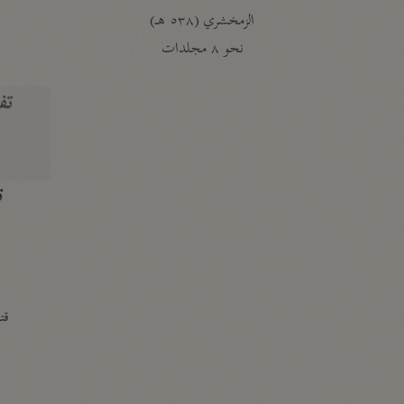
الزمخشري (٥٣٨ هـ)
ج
نحو ٨ مجلدات
تف
ت
قتا