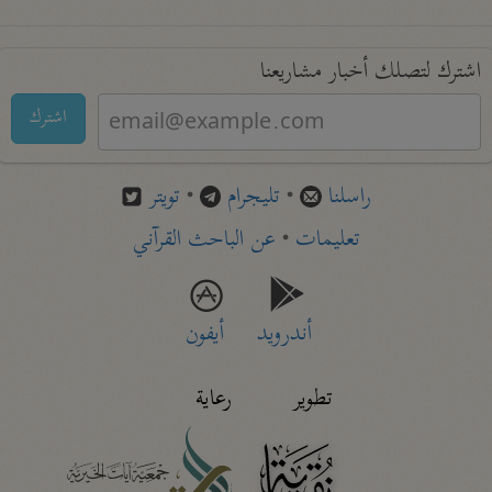
اشترك لتصلك أخبار مشاريعنا
اشترك
راسلنا
•
تليجرام
•
تويتر
تعليمات
•
عن الباحث القرآني
أندرويد
أيفون
تطوير
رعاية