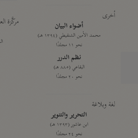
أخرى
مركَّزة الع
أضواء البيان
محمد الأمين الشنقيطي (١٣٩٤ هـ)
الم
نحو ١١ مجلدًا
نظم الدرر
البقاعي (٨٨٥ هـ)
نحو ٢٠ مجلدًا
لغة وبلاغة
التحرير والتنوير
ابن عاشور (١٣٩٣ هـ)
نحو ٢٤ مجلدًا