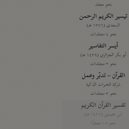
نحو مجلد
تيسير الكريم الرحمن
السعدي (١٣٧٦ هـ)
نحو ٤ مجلدات
أيسر التفاسير
أبو بكر الجزائري (١٤٣٩ هـ)
نحو ٣ مجلدات
القرآن – تدبّر وعمل
شركة الخبرات الذكية
نحو ٣ مجلدات
تفسير القرآن الكريم
ابن عثيمين (١٤٢١ هـ)
نحو ١٥ مجلدًا