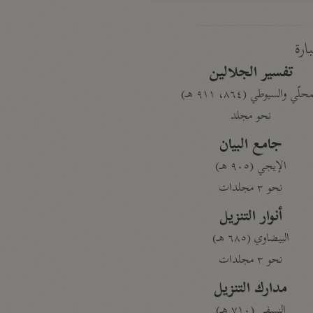
بارة
تفسير الجلالين
حلّي والسيوطي (٨٦٤، ٩١١ هـ)
نحو مجلد
جامع البيان
الإيجي (٩٠٥ هـ)
نحو ٣ مجلدات
أنوار التنزيل
البيضاوي (٦٨٥ هـ)
نحو ٣ مجلدات
مدارك التنزيل
النسفي (٧١٠ هـ)