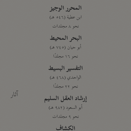
المحرر الوجيز
ابن عطية (٥٤٦ هـ)
نحو ٨ مجلدات
البحر المحيط
أبو حيان (٧٤٥ هـ)
نحو ١٦ مجلدًا
التفسير البسيط
الواحدي (٤٦٨ هـ)
نحو ٢٢ مجلدًا
آثار
إرشاد العقل السليم
أبو السعود (٩٨٢ هـ)
نحو ٩ مجلدات
الكشاف