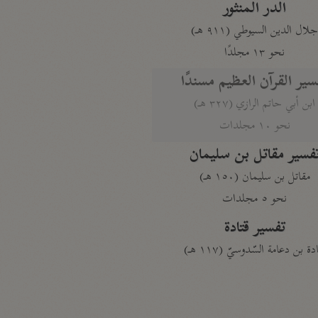
الدر المنثور
لال الدين السيوطي (٩١١ هـ)
نحو ١٣ مجلدًا
سير القرآن العظيم مسندًا
ابن أبي حاتم الرازي (٣٢٧ هـ)
نحو ١٠ مجلدات
فسير مقاتل بن سليمان
مقاتل بن سليمان (١٥٠ هـ)
نحو ٥ مجلدات
تفسير قتادة
دة بن دعامة السّدوسيّ (١١٧ هـ)