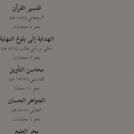
تفسير القرآن
السمعاني (٤٨٩ هـ)
نحو ٥ مجلدات
الهداية إلى بلوغ النهاية
مكي بن أبي طالب (٤٣٧ هـ)
نحو ٧ مجلدات
محاسن التأويل
القاسمي (١٣٣٢ هـ)
نحو ١١ مجلدًا
الجواهر الحسان
الثعالبي (٨٧٥ هـ)
نحو ٦ مجلدات
بحر العلوم