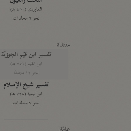
النكت والعيون
الماوردي (٤٥٠ هـ)
نحو ٦ مجلدات
منتقاة
تفسير ابن قيّم الجوزيّة
ابن القيم (٧٥١ هـ)
نحو ١٢ مجلدًا
تفسير شيخ الإسلام
ابن تيمية (٧٢٨ هـ)
نحو ٧ مجلدات
عامّة