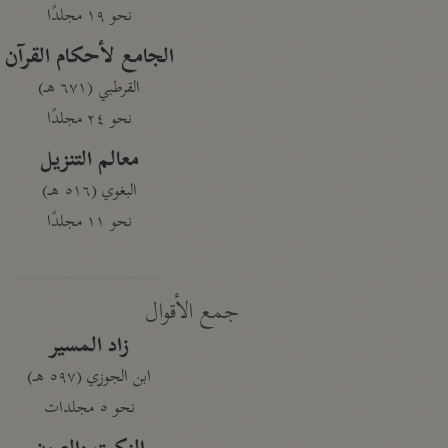
نحو ١٩ مجلدًا
الجامع لأحكام القرآن
القرطبي (٦٧١ هـ)
نحو ٢٤ مجلدًا
معالم التنزيل
البغوي (٥١٦ هـ)
نحو ١١ مجلدًا
جمع الأقوال
زاد المسير
ابن الجوزي (٥٩٧ هـ)
نحو ٥ مجلدات