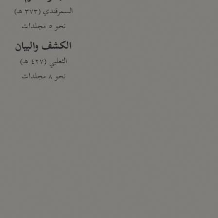
السمرقندي (٣٧٣ هـ)
نحو ٥ مجلدات
الكشف والبيان
الثعلبي (٤٢٧ هـ)
نحو ٨ مجلدات