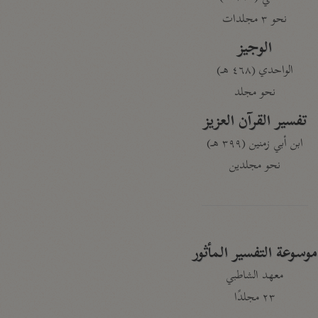
نحو ٣ مجلدات
الوجيز
الواحدي (٤٦٨ هـ)
نحو مجلد
تفسير القرآن العزيز
ابن أبي زمنين (٣٩٩ هـ)
نحو مجلدين
موسوعة التفسير المأثور
معهد الشاطبي
٢٣ مجلدًا