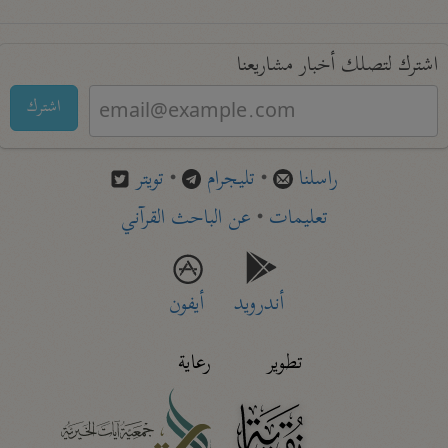
اشترك لتصلك أخبار مشاريعنا
اشترك
راسلنا
•
تليجرام
•
تويتر
تعليمات
•
عن الباحث القرآني
أندرويد
أيفون
تطوير
رعاية