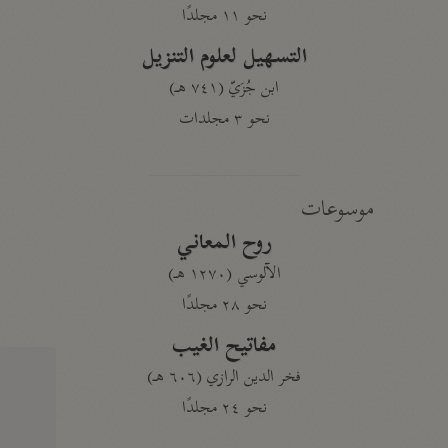
نحو ١١ مجلدًا
التسهيل لعلوم التنزيل
ابن جُزَيّ (٧٤١ هـ)
نحو ٣ مجلدات
موسوعات
روح المعاني
الآلوسي (١٢٧٠ هـ)
نحو ٢٨ مجلدًا
مفاتيح الغيب
فخر الدين الرازي (٦٠٦ هـ)
نحو ٢٤ مجلدًا