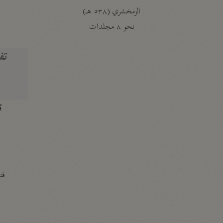
الزمخشري (٥٣٨ هـ)
ج
نحو ٨ مجلدات
تف
ت
قتا