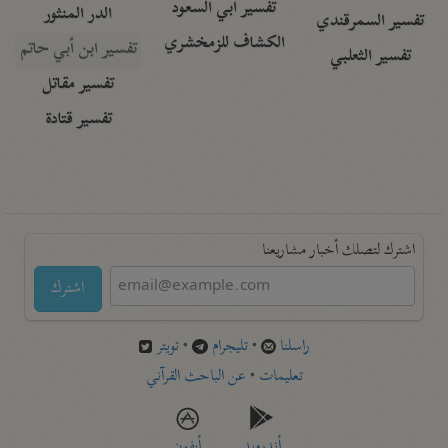
تفسير أبي السعود
الدر المنثور
تفسير السمرقندي
الكشاف للزمخشري
تفسير ابن أبي حاتم
تفسير الثعلبي
تفسير مقاتل
تفسير قتادة
اشترك لتصلك أخبار مشاريعنا
اشترك
راسلنا
•
تليجرام
•
تويتر
تعليمات
•
عن الباحث القرآني
أندرويد
أيفون