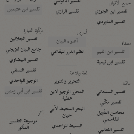
تفسير الآلوسي
جمع الأقوال
تفسير ابن عثيمين
تفسير ابن الجوزي
تفسير الرازي
تفسير الماوردي
مركَّزة العبارة
أخرى
تفسير الجلالين
أضواء البيان
منتقاة
جامع البيان للإيجي
تفسير ابن القيم
نظم الدرر للبقاعي
تفسير البيضاوي
تفسير ابن تيمية
تفسير النسفي
لغة وبلاغة
الوجيز للواحدي
التحرير والتنوير
عامّة
تفسير ابن أبي زمنين
تفسير السمعاني
المحرر الوجيز لابن
عطية
تفسير مكّي
البحر المحيط لأبي
آثار
محاسن التأويل
حيان
للقاسمي
موسوعة التفسير
البسيط للواحدي
المأثور
تفسير الثعالبي