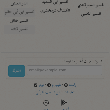
تفسير أبي السعود
الدر المنثور
تفسير السمرقندي
الكشاف للزمخشري
تفسير ابن أبي حاتم
تفسير الثعلبي
تفسير مقاتل
تفسير قتادة
اشترك لتصلك أخبار مشاريعنا
اشترك
راسلنا
•
تليجرام
•
تويتر
تعليمات
•
عن الباحث القرآني
أندرويد
أيفون