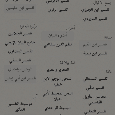
تفسير الآلوسي
جمع الأقوال
تفسير ابن عثيمين
تفسير ابن الجوزي
تفسير الرازي
تفسير الماوردي
مركَّزة العبارة
أخرى
تفسير الجلالين
أضواء البيان
منتقاة
جامع البيان للإيجي
تفسير ابن القيم
نظم الدرر للبقاعي
تفسير البيضاوي
تفسير ابن تيمية
تفسير النسفي
لغة وبلاغة
الوجيز للواحدي
التحرير والتنوير
عامّة
تفسير ابن أبي زمنين
تفسير السمعاني
المحرر الوجيز لابن
عطية
تفسير مكّي
البحر المحيط لأبي
آثار
محاسن التأويل
حيان
للقاسمي
موسوعة التفسير
البسيط للواحدي
المأثور
تفسير الثعالبي