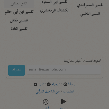
تفسير أبي السعود
الدر المنثور
تفسير السمرقندي
الكشاف للزمخشري
تفسير ابن أبي حاتم
تفسير الثعلبي
تفسير مقاتل
تفسير قتادة
اشترك لتصلك أخبار مشاريعنا
اشترك
راسلنا
•
تليجرام
•
تويتر
تعليمات
•
عن الباحث القرآني
أندرويد
أيفون