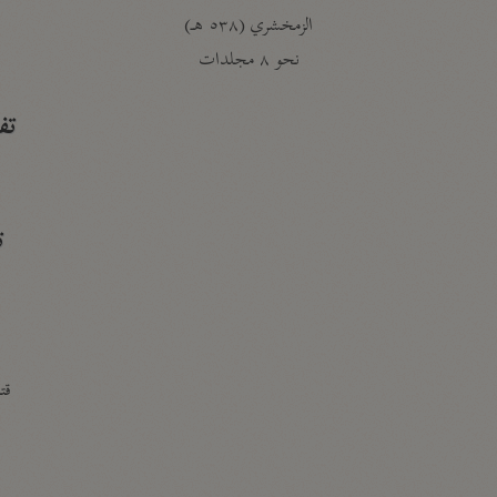
الزمخشري (٥٣٨ هـ)
ج
نحو ٨ مجلدات
تف
ت
قتا