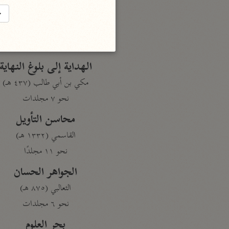
تفسير القرآن
→
السمعاني (٤٨٩ هـ)
نحو ٥ مجلدات
الهداية إلى بلوغ النهاية
مكي بن أبي طالب (٤٣٧ هـ)
نحو ٧ مجلدات
محاسن التأويل
القاسمي (١٣٣٢ هـ)
نحو ١١ مجلدًا
الجواهر الحسان
الثعالبي (٨٧٥ هـ)
نحو ٦ مجلدات
بحر العلوم