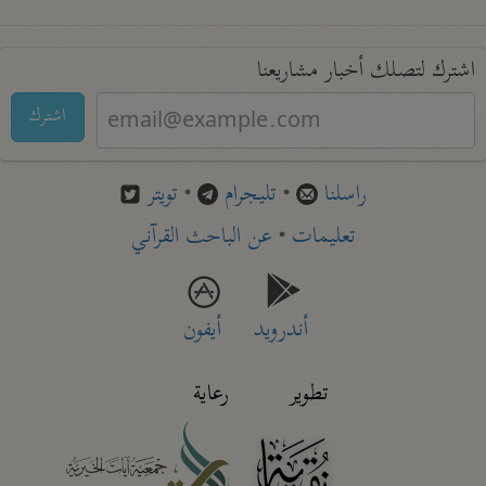
اشترك لتصلك أخبار مشاريعنا
اشترك
راسلنا
•
تليجرام
•
تويتر
تعليمات
•
عن الباحث القرآني
أندرويد
أيفون
تطوير
رعاية