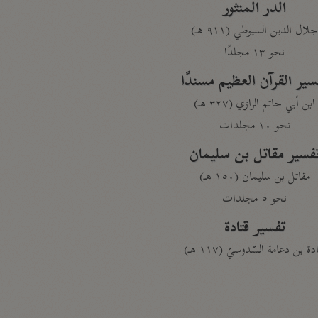
الدر المنثور
لال الدين السيوطي (٩١١ هـ)
نحو ١٣ مجلدًا
سير القرآن العظيم مسندًا
ابن أبي حاتم الرازي (٣٢٧ هـ)
نحو ١٠ مجلدات
فسير مقاتل بن سليمان
مقاتل بن سليمان (١٥٠ هـ)
نحو ٥ مجلدات
تفسير قتادة
دة بن دعامة السّدوسيّ (١١٧ هـ)