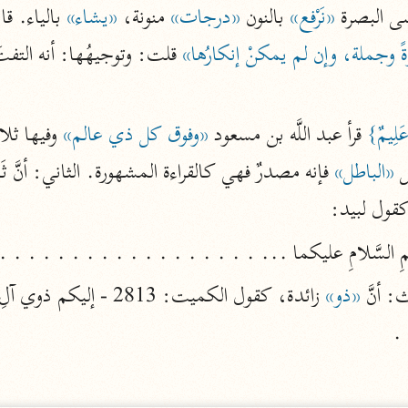
يسى البصرة 
«نَرْفع»
 بالنون 
«درجات»
 منونة، 
«يشاء»
 بالياء. 
أخرى
ةً وجملة، وإن لم يمكنْ إنكارُها»
 قلت: وتوجيهُها: أنه التفتَ 
مركَّزة الع
أضواء البيان
محمد الأمين الشنقيطي (١٣٩٤ هـ)
الم
َلِيمٌ}
 قرأ عبد اللَّه بن مسعود 
«وفوق كل ذي عالم»
 وفيها ثلا
نحو ١١ مجلدًا
نظم الدرر
 
«الباطل»
البقاعي (٨٨٥ هـ)
كقول لبيد:
نحو ٢٠ مجلدًا
: أنَّ 
«ذو»
لغة وبلاغة
. 
التحرير والتنوير
ابن عاشور (١٣٩٣ هـ)
نحو ٢٤ مجلدًا