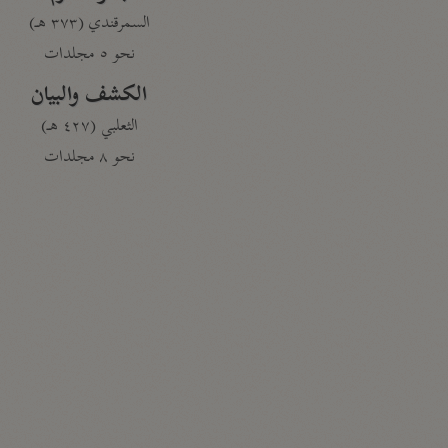
السمرقندي (٣٧٣ هـ)
نحو ٥ مجلدات
الكشف والبيان
الثعلبي (٤٢٧ هـ)
نحو ٨ مجلدات