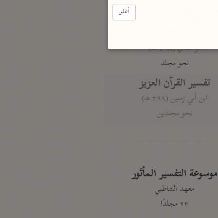
أغلق
نحو ٣ مجلدات
الوجيز
الواحدي (٤٦٨ هـ)
نحو مجلد
تفسير القرآن العزيز
ابن أبي زمنين (٣٩٩ هـ)
نحو مجلدين
موسوعة التفسير المأثور
معهد الشاطبي
٢٣ مجلدًا