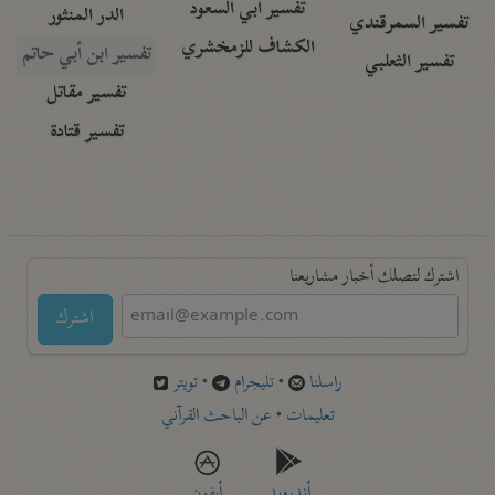
تفسير أبي السعود
الدر المنثور
تفسير السمرقندي
الكشاف للزمخشري
تفسير ابن أبي حاتم
تفسير الثعلبي
تفسير مقاتل
تفسير قتادة
اشترك لتصلك أخبار مشاريعنا
اشترك
راسلنا
•
تليجرام
•
تويتر
تعليمات
•
عن الباحث القرآني
أندرويد
أيفون