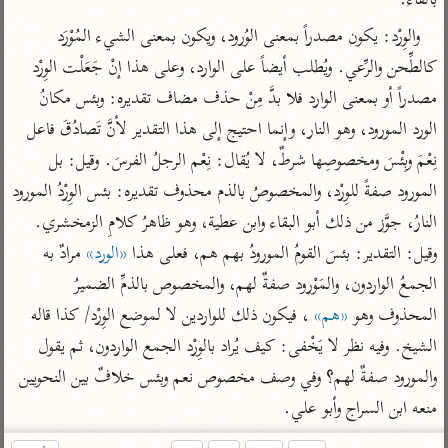
بالفاء.
تفسير الآلوسي
جمع الأقوال
تفسير ابن عثيمين
والوِرْد: يكون مصدراً بمعنى الوُرود، ويكون بمعنى الشيء المُوْرَد 
تفسير ابن الجوزي
تفسير الرازي
كالطِّحن والرِّعي. ويُطلب أيضاً على الوارد، وعلى هذا إنْ جَعَلْت الوِرْد 
تفسير الماوردي
مصدراً أو بمعنى الوارد فلا بدَّ مِنْ حذف مضاف تقديره: وبئس مكانُ 
مركَّزة العبارة
أخرى
الورد المورود، وهو النار، وإنما احتيج إلى هذا التقدير لأنَّ تَصادُقَ فاعل 
تفسير الجلالين
أضواء البيان
منتقاة
نِعْمَ وبِئْسَ ومخصوصِها شرطٌ، لا يُقال: نِعْم الرجلُ الفرسَ. وقيل: بل 
جامع البيان للإيجي
تفسير ابن القيم
نظم الدرر للبقاعي
المورود صفةً للوِرْد، والمخصوصُ بالذم محذوف تقديره: بئس الوِرْدُ المورود 
تفسير البيضاوي
تفسير ابن تيمية
النارُ، جوَّز من ذلك أبو البقاء وابن عطية، وهو ظاهرُ كلامِ الزمخشري. 
تفسير النسفي
لغة وبلاغة
وقيل: التقدير: بئسَ القومُ المورودُ بهم هم، فعلى هذا 
«الورد»
 مرادٌ به 
الوجيز للواحدي
التحرير والتنوير
عامّة
الجمعُ الواردون، والمَوْرود صفةٌ لهم، والمخصوص بالذمِّ الضميرُ 
تفسير ابن أبي زمنين
تفسير السمعاني
المحرر الوجيز لابن
المحذوف وهو 
«هم»
 ، فيكون ذلك للواردين لا لموضع الوِرْد/ كذا قاله 
عطية
تفسير مكّي
الشيخ. وفيه نظر لا يَخْفى: كيف يُراد بالوِرْد الجمع الواردون، ثم يقول 
البحر المحيط لأبي
والمورود صفةٌ لهم؟ وفي وصف مخصوص نعم وبئس خلافٌ بين النحويين 
آثار
محاسن التأويل
حيان
للقاسمي
موسوعة التفسير
منعه ابن السراج وأبو علي.
البسيط للواحدي
المأثور
تفسير الثعالبي