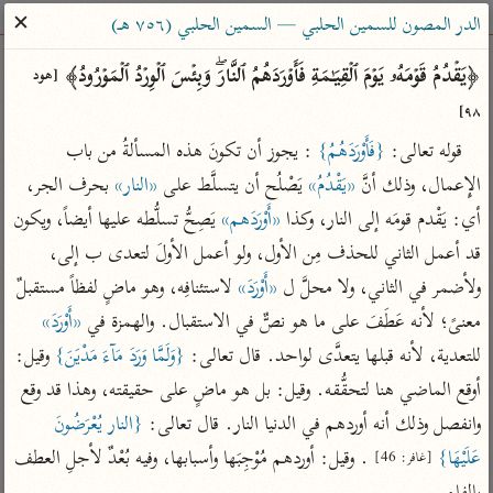
ساهم معنا في نشر القرآن والعلم الشرعي
✕
الدر المصون للسمين الحلبي — السمين الحلبي (٧٥٦ هـ)
الباحث القرآني
﴿یَقۡدُمُ قَوۡمَهُۥ یَوۡمَ ٱلۡقِیَـٰمَةِ فَأَوۡرَدَهُمُ ٱلنَّارَۖ وَبِئۡسَ ٱلۡوِرۡدُ ٱلۡمَوۡرُودُ﴾ 
[هود 
٩٨]
بحث
تفسير
علوم
مصاحف
معاجم
قوله تعالى: 
{فَأَوْرَدَهُمُ}
 : يجوز أن تكونَ هذه المسألةُ من باب 
الإِعمال، وذلك أنَّ 
«يَقْدُمُ»
 يَصْلُح أن يتسلَّط على 
«النار»
 بحرف الجر، 
أي: يَقْدم قومَه إلى النار، وكذا 
«أَوْرَدَهم»
 يَصِحُّ تسلُّطه عليها أيضاً، ويكون 
Type 2 or more characters for results.
قد أعمل الثاني للحذف مِن الأول، ولو أعمل الأولَ لتعدى ب إلى، 
Type 1 or more
أمّهات
عامّة
معاصرة
ولأضمر في الثاني، ولا محلَّ ل 
«أَوْرَدَ»
 لاستئنافِه، وهو ماضٍ لفظاً مستقبلٌ 
characters for results.
تفسير الطبري
فتح البيان للقنوجي
الميسر
معنىً؛ لأنه عَطَفَ على ما هو نصٌّ في الاستقبال. والهمزة في 
«أَوْرَدَ»
تفسير ابن كثير
فتح القدير للشوكاني
المختصر في
للتعدية، لأنه قبلها يتعدَّى لواحد. قال تعالى: 
{وَلَمَّا وَرَدَ مَآءَ مَدْيَنَ}
 وقيل: 
التفسير
تفسير القرطبي
تفسير ابن جزي
أوقع الماضي هنا لتحقُّقه. وقيل: بل هو ماضٍ على حقيقته، وهذا قد وقع 
تفسير السعدي
وانفصل وذلك أنه أوردهم في الدنيا النار. قال تعالى: 
{النار يُعْرَضُونَ 
تفسير البغوي
أيسر التفاسير
عَلَيْهَا}
 . وقيل: أوردهم مُوْجِبَها وأسبابها، وفيه بُعْدٌ لأجلِ العطف 
[غافر: 46]
موسوعات
القرآن – تدبر وعمل