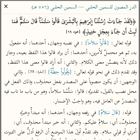
ساهم معنا في نشر القرآن والعلم الشرعي
✕
الدر المصون للسمين الحلبي — السمين الحلبي (٧٥٦ هـ)
الباحث القرآني
﴿وَلَقَدۡ جَاۤءَتۡ رُسُلُنَاۤ إِبۡرَ ٰ⁠هِیمَ بِٱلۡبُشۡرَىٰ قَالُوا۟ سَلَـٰمࣰاۖ قَالَ سَلَـٰمࣱۖ فَمَا 
لَبِثَ أَن جَاۤءَ بِعِجۡلٍ حَنِیذࣲ﴾ 
[هود ٦٩]
بحث
تفسير
علوم
مصاحف
معاجم
قوله تعالى: 
{قَالُواْ سَلاَماً}
 : في نصبه وجهان، أحدهما: أنه مفعول 
به، ثم هو محتملٌ لأمرين، أحدهما: أن يراد قالوا هذا اللفظ بعينه، وجاز 
ذلك لأنه يتضمَّن معنى الكلام. والثاني: أنه أراد قالوا معنى هذا اللفظ، 
Type 2 or more characters for results.
وقد تقدم ذلك في نحو قولِه تعالى: 
{وَقُولُواْ حِطَّةٌ}
 . وثاني 
[البقرة: 58]
Type 1 or more
أمّهات
عامّة
معاصرة
الوجهين: أن يكون منصوباً على المصدر بفعل محذوف، وذلك الفعل في 
characters for results.
تفسير الطبري
فتح البيان للقنوجي
الميسر
محل نصب بالقول، تقديرُه: قالوا: سَلَّمْنا سلاماً، وهو من باب ما ناب فيه 
تفسير ابن كثير
فتح القدير للشوكاني
المختصر في
المصدرُ عن العامل فيه، وهو واجبُ الإِضمار.
التفسير
تفسير القرطبي
تفسير ابن جزي
قوله: 
{قَالَ سَلاَمٌ}
 في رفعه وجهان، أحدهما: أنه مبتدأٌ وخبرُه 
تفسير السعدي
تفسير البغوي
محذوفٌ، أي: سلامٌ عليكم. والثاني: أنه خبر مبتدأ محذوف، أي: 
أيسر التفاسير
أمري أو قولي سلام. وقد تقدَّم أولَ هذا الموضعِ أن الرفعَ أدلُّ على الثبوت 
موسوعات
القرآن – تدبر وعمل