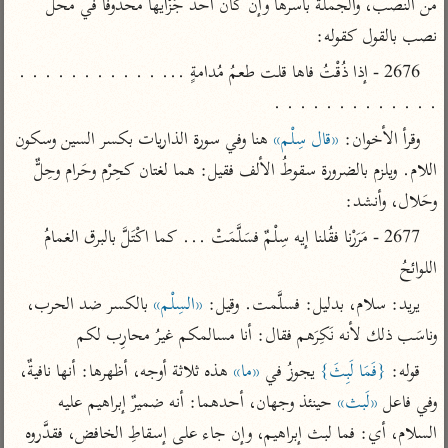
تفسير الآلوسي
من النصب، والجملة بأسرها وإن كان أحدُ جُزْأيها محذوفاً في محل 
جمع الأقوال
تفسير ابن عثيمين
نصب بالقول كقوله:
تفسير ابن الجوزي
تفسير الرازي
2676 - إذا ذُقْتُ فاها قلت طعمُ مُدامةٍ ... . . . . . . . . . . . 
تفسير الماوردي
مركَّزة العبارة
. . . . . . . . . . . . .
أخرى
تفسير الجلالين
وقرأ الأخوان: 
«قال سِلْم»
 هنا وفي سورة الذاريات بكسر السين وسكون 
أضواء البيان
منتقاة
جامع البيان للإيجي
اللام. ويلزم بالضرورة سقوطُ الألف فقيل: هما لغتان كحِرْم وحَرام وحِلٌّ 
تفسير ابن القيم
نظم الدرر للبقاعي
وحَلال، وأنشد:
تفسير البيضاوي
تفسير ابن تيمية
تفسير النسفي
2677 - مَرَرْنا فقُلنا إيه سِلْمٌ فسَلَّمَتْ ... كما اكْتَلَّ بالبرق الغمامُ 
لغة وبلاغة
اللوائحُ
الوجيز للواحدي
التحرير والتنوير
عامّة
يريد: سلام، بدليل: فسلَّمت. وقيل: 
«السِلْم»
 بالكسر ضد الحرب، 
تفسير ابن أبي زمنين
تفسير السمعاني
المحرر الوجيز لابن
عطية
وناسَب ذلك لأنه نَكِرَهم فقال: أنا مسالمكم غيرُ محارِب لكم
تفسير مكّي
البحر المحيط لأبي
قوله: 
{فَمَا لَبِثَ}
 يجوزُ في 
«ما»
 هذه ثلاثة أوجه، أظهرها: أنها نافيةٌ، 
آثار
محاسن التأويل
حيان
للقاسمي
وفي فاعل 
«لَبث»
 حينئذ وجهان، أحدهما: أنه ضميرٌ إبراهيم عليه 
موسوعة التفسير
البسيط للواحدي
المأثور
السلام، أي: فما لبث إبراهيم، وإن جاء على إسقاطِ الخافض، فقدَّروه 
تفسير الثعالبي