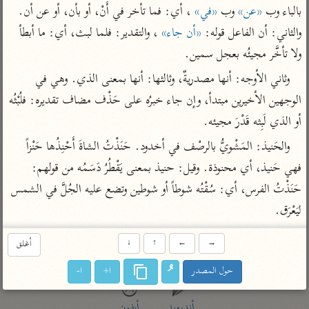
تفسير أبي السعود
الدر المنثور
بالباء وب 
«عن»
 وب 
«في»
 ، أي: فما تأخر في أَنْ، أو بأن، أو عن أن. 
تفسير السمرقندي
الكشاف للزمخشري
والثاني: أن الفاعل قوله: 
«أن جاء»
 ، والتقدير: فلما لبث، أي: ما أبطأ 
تفسير ابن أبي حاتم
تفسير الثعلبي
ولا تأخَّر مجيئُه بعجل سمين.
تفسير مقاتل
وثاني الأوجه: أنها مصدريةٌ، وثالثها: أنها بمعنى الذي. وهي في 
تفسير قتادة
الوجهين الأخيرين مبتدأ، وإن جاء خبرُه على حَذْف مضاف تقديره: فلُبْثُه 
أو الذي لَبِثه قَدْرَ مجيئه.
والحَنيذ: المَشْويُّ بالرصْف في أخدود. حَنَذْتُ الشاةَ أَحْنِذُها حَنْزاً 
فهي حَنيذ، أي محنوذة. وقيل: حنيذ بمعنى يَقْطُرُ دَسَمُه من قولهم: 
اشترك لتصلك أخبار مشاريعنا
حَنَذْتُ الفرس، أي: سُقْتُه شوطاً أو شوطين وتضع عليه الجُلَّ في الشمس 
اشترك
ليَعْرَق.
راسلنا
•
تليجرام
•
تويتر
→
←
↑
↓
أغلق
تعليمات
•
عن الباحث القرآني
حول المصدر
ا+
ا-
أندرويد
أيفون