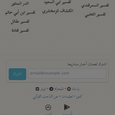
تفسير أبي السعود
الدر المنثور
تفسير السمرقندي
الكشاف للزمخشري
تفسير ابن أبي حاتم
تفسير الثعلبي
تفسير مقاتل
تفسير قتادة
اشترك لتصلك أخبار مشاريعنا
اشترك
راسلنا
•
تليجرام
•
تويتر
كنوز
•
تعليمات
•
عن الباحث القرآني
أندرويد
أيفون