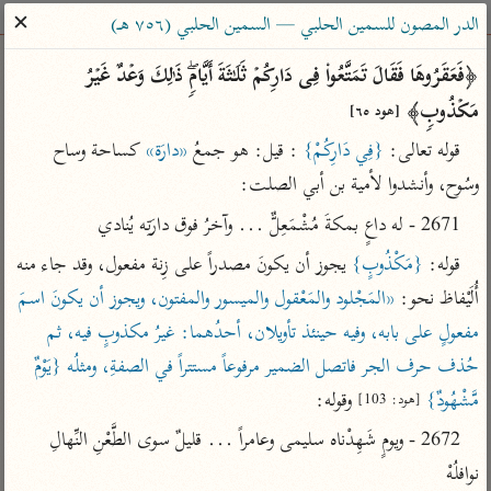
ساهم معنا في نشر القرآن والعلم الشرعي
✕
الدر المصون للسمين الحلبي — السمين الحلبي (٧٥٦ هـ)
الباحث القرآني
﴿فَعَقَرُوهَا فَقَالَ تَمَتَّعُوا۟ فِی دَارِكُمۡ ثَلَـٰثَةَ أَیَّامࣲۖ ذَ ٰ⁠لِكَ وَعۡدٌ غَیۡرُ 
مَكۡذُوبࣲ﴾ 
[هود ٦٥]
بحث
تفسير
علوم
مصاحف
معاجم
قوله تعالى: 
{فِي دَارِكُمْ}
 : قيل: هو جمعُ 
«دارَة»
 كساحة وساح 
وسُوح، وأنشدوا لأمية بن أبي الصلت:
Type 2 or more characters for results.
2671 - له داعٍ بمكةَ مُشْمَعِلٌّ ... وآخرُ فوق دارَتِه يُنادي
قوله: 
{مَكْذُوبٍ}
 يجوز أن يكونَ مصدراً على زِنة مفعول، وقد جاء منه 
Type 1 or more
أمّهات
عامّة
معاصرة
أُلَيْفاظ نحو: 
«المَجْلود والمَعْقول والميسور والمفتون، ويجوز أن يكونَ اسمَ 
characters for results.
تفسير الطبري
فتح البيان للقنوجي
الميسر
مفعولٍ على بابه، وفيه حينئذ تأويلان، أحدُهما: غيرُ مكذوبٍ فيه، ثم 
تفسير ابن كثير
فتح القدير للشوكاني
المختصر في
حُذف حرف الجر فاتصل الضمير مرفوعاً مستتراً في الصفةِ، ومثلُه {يَوْمٌ 
التفسير
تفسير القرطبي
تفسير ابن جزي
مَّشْهُودٌ}
 وقوله:
[هود: 103]
تفسير السعدي
تفسير البغوي
2672 - ويومٍ شَهِدْناه سليمى وعامراً ... قليلٌ سوى الطَّعْنِ النِّهالِ 
أيسر التفاسير
موسوعات
نوافلُهْ
القرآن – تدبر وعمل