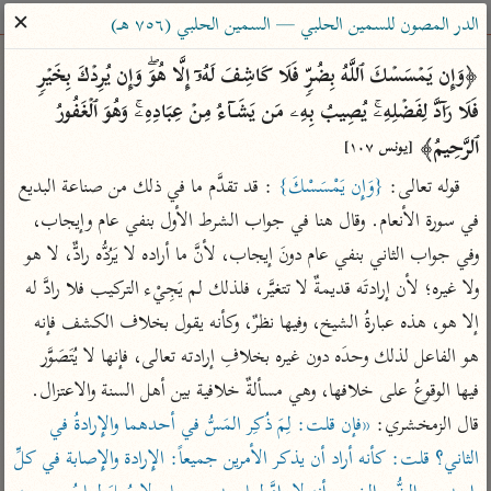
ساهم معنا في نشر القرآن والعلم الشرعي
✕
الدر المصون للسمين الحلبي — السمين الحلبي (٧٥٦ هـ)
الباحث القرآني
﴿وَإِن یَمۡسَسۡكَ ٱللَّهُ بِضُرࣲّ فَلَا كَاشِفَ لَهُۥۤ إِلَّا هُوَۖ وَإِن یُرِدۡكَ بِخَیۡرࣲ 
فَلَا رَاۤدَّ لِفَضۡلِهِۦۚ یُصِیبُ بِهِۦ مَن یَشَاۤءُ مِنۡ عِبَادِهِۦۚ وَهُوَ ٱلۡغَفُورُ 
بحث
تفسير
علوم
مصاحف
معاجم
ٱلرَّحِیمُ﴾ 
[يونس ١٠٧]
قوله تعالى: 
{وَإِن يَمْسَسْكَ}
 : قد تقدَّم ما في ذلك من صناعة البديع 
في سورة الأنعام. وقال هنا في جواب الشرط الأول بنفي عام وإيجاب، 
Type 2 or more characters for results.
وفي جواب الثاني بنفي عام دونَ إيجاب، لأنَّ ما أراده لا يَرُدُّه رادٌّ، لا هو 
Type 1 or more
أمّهات
عامّة
معاصرة
ولا غيره؛ لأن إرادتَه قديمةٌ لا تتغيَّر، فلذلك لم يَجِيْء التركيب فلا رادَّ له 
characters for results.
تفسير الطبري
فتح البيان للقنوجي
الميسر
إلا هو، هذه عبارةُ الشيخ، وفيها نظرٌ، وكأنه يقول بخلاف الكشف فإنه 
تفسير ابن كثير
فتح القدير للشوكاني
المختصر في
هو الفاعل لذلك وحدَه دون غيره بخلافِ إرادته تعالى، فإنها لا يُتَصَوَّر 
التفسير
تفسير القرطبي
تفسير ابن جزي
فيها الوقوعُ على خلافها، وهي مسألةٌ خلافية بين أهل السنة والاعتزال. 
تفسير السعدي
قال الزمخشري: 
«فإن قلت: لِمَ ذُكِر المَسُّ في أحدهما والإِرادةُ في 
تفسير البغوي
أيسر التفاسير
الثاني؟ قلت: كأنه أراد أن يذكر الأمرين جميعاً: الإِرادة والإِصابة في كلِّ 
موسوعات
القرآن – تدبر وعمل