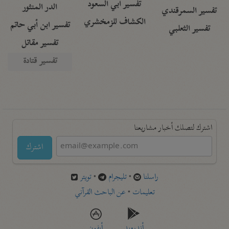
تفسير أبي السعود
الدر المنثور
تفسير السمرقندي
الكشاف للزمخشري
تفسير ابن أبي حاتم
تفسير الثعلبي
تفسير مقاتل
تفسير قتادة
اشترك لتصلك أخبار مشاريعنا
اشترك
راسلنا
•
تليجرام
•
تويتر
تعليمات
•
عن الباحث القرآني
أندرويد
أيفون