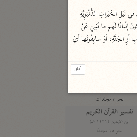
نحو مجلد
 يَرْغَبُونَ في الطّاعاتِ أشَدَّ الرَّغْبَةِ فَيُبادِرُونَها، أوْ يُسارِعُونَ في نَيْلِ الخَيْراتِ الدُّنْيَوِيَّةِ 
تيسير الكريم الرحمن
 فَيَكُونُ إثْباتًا لَهم ما نُفِيَ عَنْ 
السعدي (١٣٧٦ هـ)
نحو ٤ مجلدات
 لِأجْلِها فاعِلُونَ السَّبْقَ أوْ سابِقُونَ النّاسَ إلى الطّاعَةِ أوِ الثَّوابِ أوِ الجَنَّةِ، أوْ سابِقُونَها أيْ 
أيسر التفاسير
أبو بكر الجزائري (١٤٣٩ هـ)
نحو ٣ مجلدات
أغلق
القرآن – تدبّر وعمل
شركة الخبرات الذكية
نحو ٣ مجلدات
تفسير القرآن الكريم
ابن عثيمين (١٤٢١ هـ)
نحو ١٥ مجلدًا