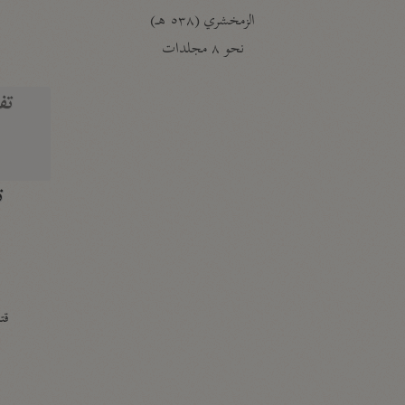
الزمخشري (٥٣٨ هـ)
ج
نحو ٨ مجلدات
تف
ت
قتا