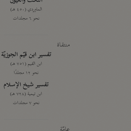
النكت والعيون
الماوردي (٤٥٠ هـ)
نحو ٦ مجلدات
منتقاة
تفسير ابن قيّم الجوزيّة
ابن القيم (٧٥١ هـ)
نحو ١٢ مجلدًا
تفسير شيخ الإسلام
ابن تيمية (٧٢٨ هـ)
نحو ٧ مجلدات
عامّة