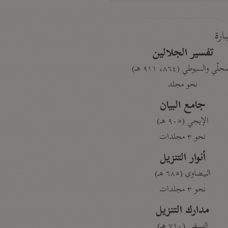
بارة
تفسير الجلالين
حلّي والسيوطي (٨٦٤، ٩١١ هـ)
نحو مجلد
جامع البيان
الإيجي (٩٠٥ هـ)
نحو ٣ مجلدات
أنوار التنزيل
البيضاوي (٦٨٥ هـ)
نحو ٣ مجلدات
مدارك التنزيل
النسفي (٧١٠ هـ)