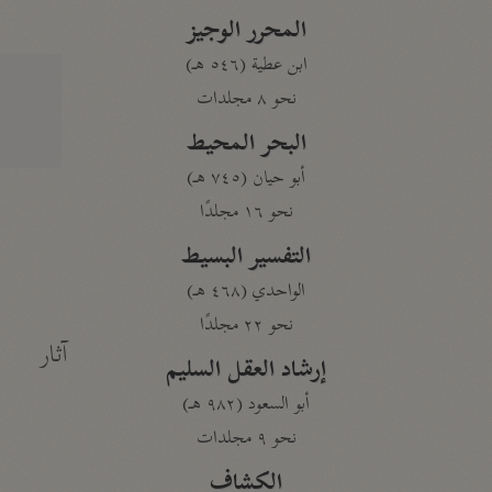
المحرر الوجيز
ابن عطية (٥٤٦ هـ)
نحو ٨ مجلدات
البحر المحيط
أبو حيان (٧٤٥ هـ)
نحو ١٦ مجلدًا
التفسير البسيط
الواحدي (٤٦٨ هـ)
نحو ٢٢ مجلدًا
آثار
إرشاد العقل السليم
أبو السعود (٩٨٢ هـ)
نحو ٩ مجلدات
الكشاف