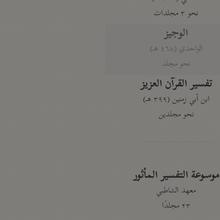
نحو ٣ مجلدات
الوجيز
الواحدي (٤٦٨ هـ)
نحو مجلد
تفسير القرآن العزيز
ابن أبي زمنين (٣٩٩ هـ)
نحو مجلدين
موسوعة التفسير المأثور
معهد الشاطبي
٢٣ مجلدًا