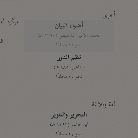
أخرى
مركَّزة الع
أضواء البيان
محمد الأمين الشنقيطي (١٣٩٤ هـ)
الم
نحو ١١ مجلدًا
نظم الدرر
البقاعي (٨٨٥ هـ)
نحو ٢٠ مجلدًا
لغة وبلاغة
التحرير والتنوير
ابن عاشور (١٣٩٣ هـ)
نحو ٢٤ مجلدًا