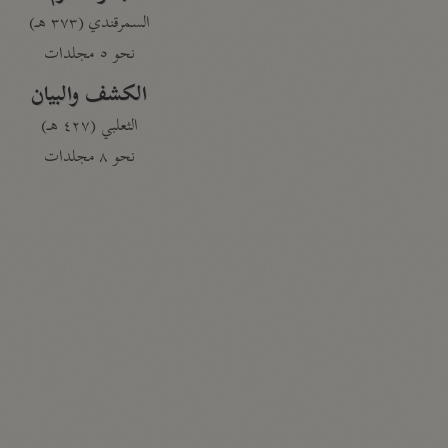
السمرقندي (٣٧٣ هـ)
نحو ٥ مجلدات
الكشف والبيان
الثعلبي (٤٢٧ هـ)
نحو ٨ مجلدات