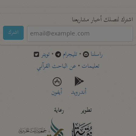
اشترك لتصلك أخبار مشاريعنا
اشترك
راسلنا
•
تليجرام
•
تويتر
تعليمات
•
عن الباحث القرآني
أندرويد
أيفون
تطوير
رعاية