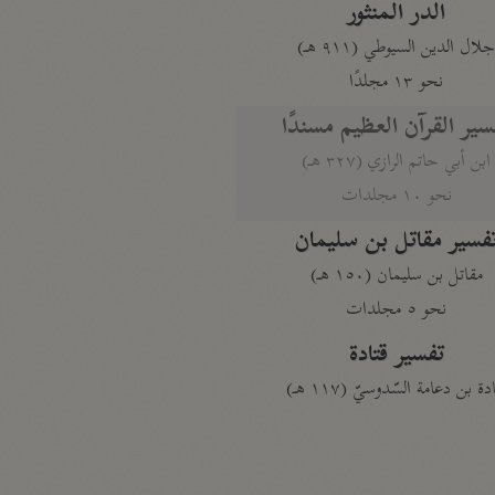
الدر المنثور
لال الدين السيوطي (٩١١ هـ)
نحو ١٣ مجلدًا
سير القرآن العظيم مسندًا
ابن أبي حاتم الرازي (٣٢٧ هـ)
نحو ١٠ مجلدات
فسير مقاتل بن سليمان
مقاتل بن سليمان (١٥٠ هـ)
نحو ٥ مجلدات
تفسير قتادة
دة بن دعامة السّدوسيّ (١١٧ هـ)