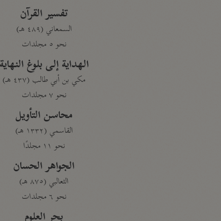
تفسير القرآن
السمعاني (٤٨٩ هـ)
نحو ٥ مجلدات
الهداية إلى بلوغ النهاية
مكي بن أبي طالب (٤٣٧ هـ)
نحو ٧ مجلدات
محاسن التأويل
القاسمي (١٣٣٢ هـ)
نحو ١١ مجلدًا
الجواهر الحسان
الثعالبي (٨٧٥ هـ)
نحو ٦ مجلدات
بحر العلوم